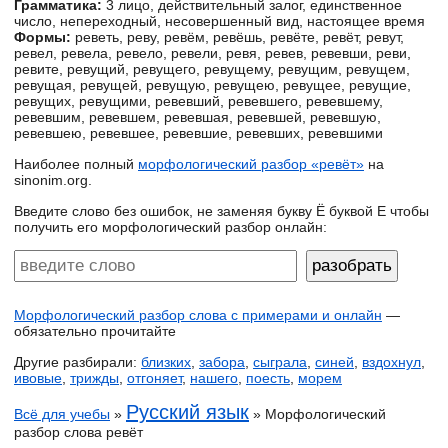
Грамматика:
3 лицо, действительный залог, единственное
число, непереходный, несовершенный вид, настоящее время
Формы:
реветь, реву, ревём, ревёшь, ревёте, ревёт, ревут,
ревел, ревела, ревело, ревели, ревя, ревев, ревевши, реви,
ревите, ревущий, ревущего, ревущему, ревущим, ревущем,
ревущая, ревущей, ревущую, ревущею, ревущее, ревущие,
ревущих, ревущими, ревевший, ревевшего, ревевшему,
ревевшим, ревевшем, ревевшая, ревевшей, ревевшую,
ревевшею, ревевшее, ревевшие, ревевших, ревевшими
Наиболее полный
морфологический разбор «ревёт»
на
sinonim.org.
Введите слово без ошибок, не заменяя букву Ё буквой Е чтобы
получить его морфологический разбор онлайн:
Морфологический разбор слова с примерами и онлайн
—
обязательно прочитайте
Другие разбирали:
близких
,
забора
,
сыграла
,
синей
,
вздохнул
,
ивовые
,
трижды
,
отгоняет
,
нашего
,
поесть
,
морем
Русский язык
Всё для учебы
»
» Морфологический
разбор слова ревёт