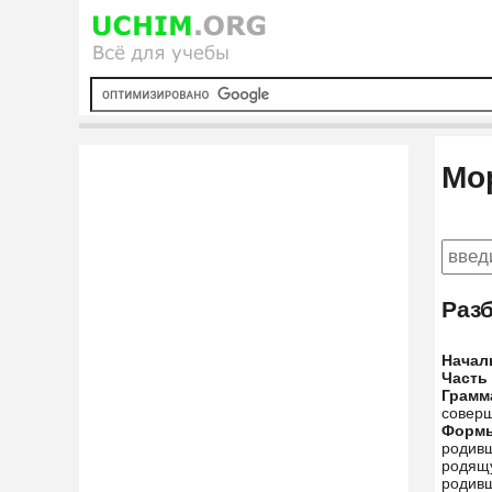
Мо
Раз
Начал
Часть
Грамм
совер
Форм
родивш
родящу
родивш