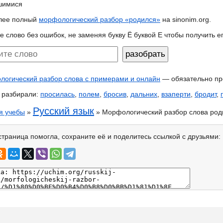
шимися
лее полный
морфологический разбор «родился»
на sinonim.org.
е слово без ошибок, не заменяя букву Ё буквой Е чтобы получить 
огический разбор слова с примерами и онлайн
— обязательно пр
 разбирали:
просилась
,
полем
,
бросив
,
дальних
,
взаперти
,
бродит
,
Русский язык
я учебы
»
» Морфологический разбор слова род
страница помогла, сохраните её и поделитесь ссылкой с друзьями: