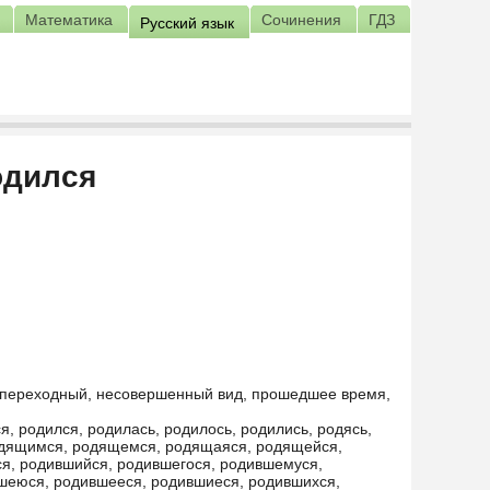
Математика
Сочинения
ГДЗ
Русский язык
одился
непереходный, несовершенный вид, прошедшее время,
я, родился, родилась, родилось, родились, родясь,
одящимся, родящемся, родящаяся, родящейся,
, родившийся, родившегося, родившемуся,
шеюся, родившееся, родившиеся, родившихся,