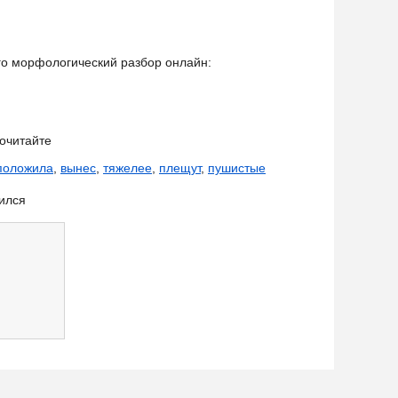
его морфологический разбор онлайн:
очитайте
положила
,
вынес
,
тяжелее
,
плещут
,
пушистые
ился