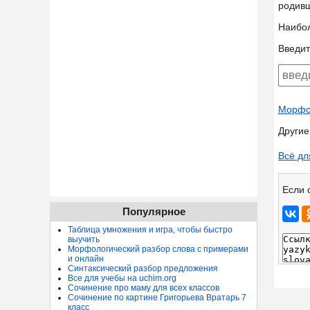
родив
Наибо
Введит
Морфол
Другие
Всё дл
Если 
Популярное
Таблица умножения и игра, чтобы быстро
выучить
Морфологический разбор слова с примерами
и онлайн
Синтаксический разбор предложения
Все для учебы на uchim.org
Сочинение про маму для всех классов
Сочинение по картине Григорьева Вратарь 7
класс