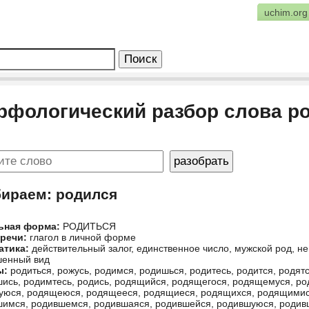
uchim.org
рфологический разбор слова р
бираем: родился
ьная форма:
РОДИТЬСЯ
 речи:
глагол в личной форме
атика:
действительный залог, единственное число, мужской род, 
шенный вид
ы:
родиться, рожусь, родимся, родишься, родитесь, родится, родятс
ись, родимтесь, родись, родящийся, родящегося, родящемуся, р
юся, родящеюся, родящееся, родящиеся, родящихся, родящимися
имся, родившемся, родившаяся, родившейся, родившуюся, родив