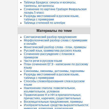
Таблица Брадиса: синусы и косинусы,
тангенсы, котангенсы
Сочинение по картине Грабаря Февральская
лазурь 5 класс
Разряды местоимений в русском языке,
таблица с примерами
Таблица степеней по алгебре
Материалы по теме
Синтаксический разбор предложения
Морфологический разбор слова с примерами
и онлайн
Фонетический разбор слова - план, примеры
Русский язык, грамматика русского языка
Сочинение-рассуждение с планом и
примером
Части речи в русском языке
План сочинения ЕГЭ - написание по русскому
языку
Синонимы, омонимы, антонимы, паронимы
Разряды местоимений в русском языке,
таблица с примерами
Способы словообразования слов в русском
языке
Наклонение глагола: повелительное,
изъявительное, условное
Правописание Н и НН в прилагательных,
причастиях, наречиях, существительных
Восклицательные предложения, примеры
Изобразительные средства выразительности:
инверсия, аллегория, аллитерация...