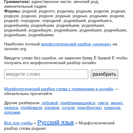
Грамматика:
единственное число, женский род,
именительный падеж
Формы:
родной, родного, родному, родным, родном, родная,
родную, родною, родное, родные, родных, родными, роднее,
родней, породнее, породней, роднейший, роднейшего,
роднейшему, роднейшим, роднейшем, роднейшая,
роднейшей, роднейшую, роднейшею, роднейшее, роднейшие,
роднейших, роднейшими
Наиболее полный
морфологический разбор «родная»
на
sinonim.org.
Введите слово без ошибок, не заменяя букву Ё буквой Е чтобы
получить его морфологический разбор онлайн:
Морфологический разбор слова с примерами и онлайн
—
обязательно прочитайте
Другие разбирали:
дубовой
,
приближающийся
,
света
,
жених
,
неряха
,
подбежали
,
клювом
,
пугали
,
приобретает
,
природе
,
дорожке
Русский язык
Всё для учебы
»
» Морфологический
разбор слова родная