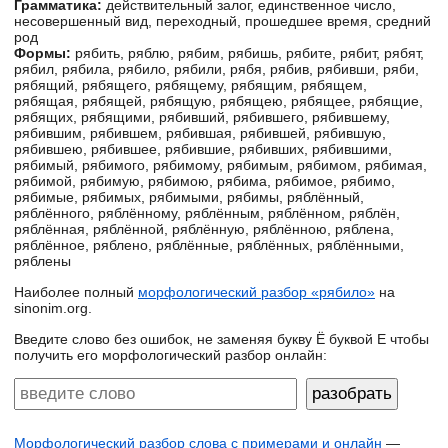
Грамматика:
действительный залог, единственное число,
несовершенный вид, переходный, прошедшее время, средний
род
Формы:
рябить, ряблю, рябим, рябишь, рябите, рябит, рябят,
рябил, рябила, рябило, рябили, рябя, рябив, рябивши, ряби,
рябящий, рябящего, рябящему, рябящим, рябящем,
рябящая, рябящей, рябящую, рябящею, рябящее, рябящие,
рябящих, рябящими, рябивший, рябившего, рябившему,
рябившим, рябившем, рябившая, рябившей, рябившую,
рябившею, рябившее, рябившие, рябивших, рябившими,
рябимый, рябимого, рябимому, рябимым, рябимом, рябимая,
рябимой, рябимую, рябимою, рябима, рябимое, рябимо,
рябимые, рябимых, рябимыми, рябимы, ряблённый,
ряблённого, ряблённому, ряблённым, ряблённом, ряблён,
ряблённая, ряблённой, ряблённую, ряблённою, ряблена,
ряблённое, ряблено, ряблённые, ряблённых, ряблёнными,
ряблены
Наиболее полный
морфологический разбор «рябило»
на
sinonim.org.
Введите слово без ошибок, не заменяя букву Ё буквой Е чтобы
получить его морфологический разбор онлайн:
Морфологический разбор слова с примерами и онлайн
—