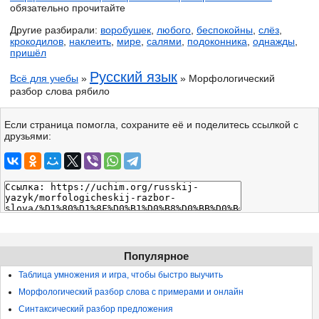
обязательно прочитайте
Другие разбирали:
воробушек
,
любого
,
беспокойны
,
слёз
,
крокодилов
,
наклеить
,
мире
,
салями
,
подоконника
,
однажды
,
пришёл
Русский язык
Всё для учебы
»
» Морфологический
разбор слова рябило
Если страница помогла, сохраните её и поделитесь ссылкой с
друзьями:
Популярное
Таблица умножения и игра, чтобы быстро выучить
Морфологический разбор слова с примерами и онлайн
Синтаксический разбор предложения