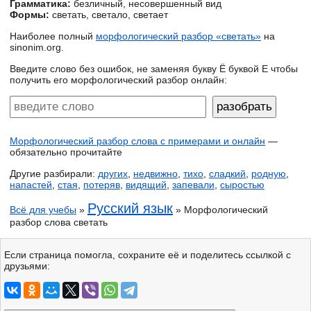
Грамматика:
безличный, несовершенный вид
Формы:
светать, светало, светает
Наиболее полный
морфологический разбор «светать»
на
sinonim.org.
Введите слово без ошибок, не заменяя букву Ё буквой Е чтобы
получить его морфологический разбор онлайн:
Морфологический разбор слова с примерами и онлайн
—
обязательно прочитайте
Другие разбирали:
других
,
недвижно
,
тихо
,
сладкий
,
родную
,
напастей
,
стая
,
потеряв
,
видящий
,
запевали
,
сыростью
Русский язык
Всё для учебы
»
» Морфологический
разбор слова светать
Если страница помогла, сохраните её и поделитесь ссылкой с
друзьями: