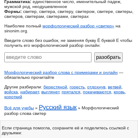
Грамматика:
единственное число, именительный падеж,
мужской род, неодушевленное
Формы:
свитер, свитера, свитеру, свитером, свитере, свитеры,
свитеров, свитерам, свитерами, свитерах
Наиболее полный
морфологический разбор «свитер»
на
sinonim.org.
Введите слово без ошибок, не заменяя букву Ё буквой Е чтобы
получить его морфологический разбор онлайн:
Морфологический разбор слова с примерами и онлайн
—
обязательно прочитайте
Другие разбирали:
берестяной
,
горесть
,
отдохнув
,
ветвей
,
войска
,
набирает
,
выглянет
,
прятался
,
покачиваются
,
кровь
,
короткий
Русский язык
Всё для учебы
»
» Морфологический
разбор слова свитер
Если страница помогла, сохраните её и поделитесь ссылкой с
друзьями: