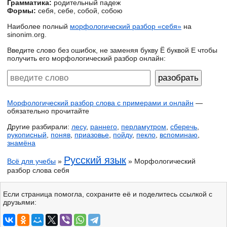
Грамматика:
родительный падеж
Формы:
себя, себе, собой, собою
Наиболее полный
морфологический разбор «себя»
на
sinonim.org.
Введите слово без ошибок, не заменяя букву Ё буквой Е чтобы
получить его морфологический разбор онлайн:
Морфологический разбор слова с примерами и онлайн
—
обязательно прочитайте
Другие разбирали:
лесу
,
раннего
,
перламутром
,
сберечь
,
рукописный
,
поняв
,
приазовье
,
пойду
,
пекло
,
вспоминаю
,
знамёна
Русский язык
Всё для учебы
»
» Морфологический
разбор слова себя
Если страница помогла, сохраните её и поделитесь ссылкой с
друзьями: