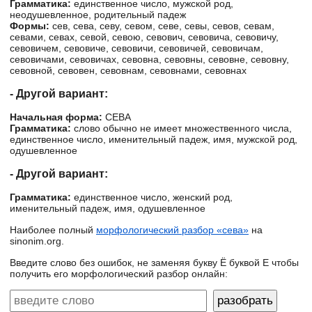
Грамматика:
единственное число, мужской род,
неодушевленное, родительный падеж
Формы:
сев, сева, севу, севом, севе, севы, севов, севам,
севами, севах, севой, севою, севович, севовича, севовичу,
севовичем, севовиче, севовичи, севовичей, севовичам,
севовичами, севовичах, севовна, севовны, севовне, севовну,
севовной, севовен, севовнам, севовнами, севовнах
- Другой вариант:
Начальная форма:
СЕВА
Грамматика:
слово обычно не имеет множественного числа,
единственное число, именительный падеж, имя, мужской род,
одушевленное
- Другой вариант:
Грамматика:
единственное число, женский род,
именительный падеж, имя, одушевленное
Наиболее полный
морфологический разбор «сева»
на
sinonim.org.
Введите слово без ошибок, не заменяя букву Ё буквой Е чтобы
получить его морфологический разбор онлайн: