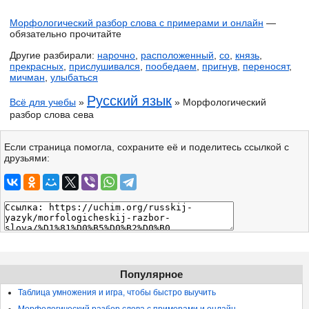
Морфологический разбор слова с примерами и онлайн
—
обязательно прочитайте
Другие разбирали:
нарочно
,
расположенный
,
со
,
князь
,
прекрасных
,
прислушивался
,
пообедаем
,
пригнув
,
переносят
,
мичман
,
улыбаться
Русский язык
Всё для учебы
»
» Морфологический
разбор слова сева
Если страница помогла, сохраните её и поделитесь ссылкой с
друзьями:
Популярное
Таблица умножения и игра, чтобы быстро выучить