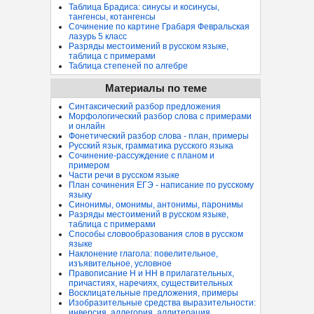
Таблица Брадиса: синусы и косинусы,
тангенсы, котангенсы
Сочинение по картине Грабаря Февральская
лазурь 5 класс
Разряды местоимений в русском языке,
таблица с примерами
Таблица степеней по алгебре
Материалы по теме
Синтаксический разбор предложения
Морфологический разбор слова с примерами
и онлайн
Фонетический разбор слова - план, примеры
Русский язык, грамматика русского языка
Сочинение-рассуждение с планом и
примером
Части речи в русском языке
План сочинения ЕГЭ - написание по русскому
языку
Синонимы, омонимы, антонимы, паронимы
Разряды местоимений в русском языке,
таблица с примерами
Способы словообразования слов в русском
языке
Наклонение глагола: повелительное,
изъявительное, условное
Правописание Н и НН в прилагательных,
причастиях, наречиях, существительных
Восклицательные предложения, примеры
Изобразительные средства выразительности:
инверсия, аллегория, аллитерация...