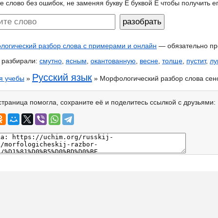
е слово без ошибок, не заменяя букву Ё буквой Е чтобы получить 
огический разбор слова с примерами и онлайн
— обязательно пр
 разбирали:
смутно
,
ясным
,
окантованную
,
весне
,
толще
,
пустит
,
лу
Русский язык
я учебы
»
» Морфологический разбор слова сен
страница помогла, сохраните её и поделитесь ссылкой с друзьями: