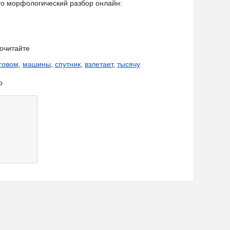
его морфологический разбор онлайн:
очитайте
говом
,
машины
,
спутник
,
взлетает
,
тысячу
о