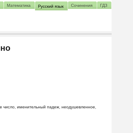
Математика
Сочинения
ГДЗ
Русский язык
ено
ое число, именительный падеж, неодушевленное,