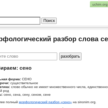
uchim.org
рфологический разбор слова с
бираем: сено
ьная форма:
СЕНО
 речи:
существительное
атика:
слово обычно не имеет множественного числа, единственн
й род
ы:
сено, сена, сену, сеном, сене
лее полный
морфологический разбор «сено»
на sinonim.org.