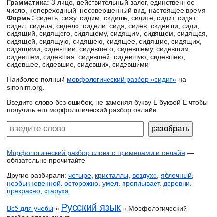
Грамматика:
3 лицо, действительный залог, единственное
число, непереходный, несовершенный вид, настоящее время
Формы:
сидеть, сижу, сидим, сидишь, сидите, сидит, сидят,
сидел, сидела, сидело, сидели, сидя, сидев, сидевши, сиди,
сидящий, сидящего, сидящему, сидящим, сидящем, сидящая,
сидящей, сидящую, сидящею, сидящее, сидящие, сидящих,
сидящими, сидевший, сидевшего, сидевшему, сидевшим,
сидевшем, сидевшая, сидевшей, сидевшую, сидевшею,
сидевшее, сидевшие, сидевших, сидевшими
Наиболее полный
морфологический разбор «сидит»
на
sinonim.org.
Введите слово без ошибок, не заменяя букву Ё буквой Е чтобы
получить его морфологический разбор онлайн:
Морфологический разбор слова с примерами и онлайн
—
обязательно прочитайте
Другие разбирали:
четыре
,
кристаллы
,
воздухе
,
яблочный
,
необыкновенной
,
осторожно
,
умел
,
проплывает
,
деревни
,
прекрасно
,
старуха
Русский язык
Всё для учебы
»
» Морфологический