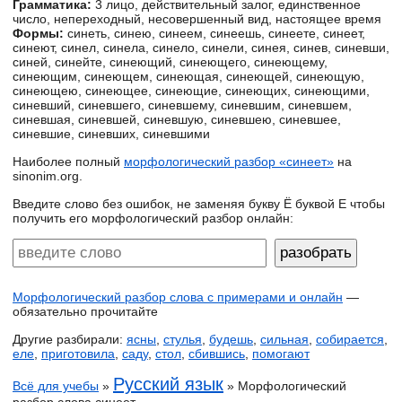
Грамматика:
3 лицо, действительный залог, единственное
число, непереходный, несовершенный вид, настоящее время
Формы:
синеть, синею, синеем, синеешь, синеете, синеет,
синеют, синел, синела, синело, синели, синея, синев, синевши,
синей, синейте, синеющий, синеющего, синеющему,
синеющим, синеющем, синеющая, синеющей, синеющую,
синеющею, синеющее, синеющие, синеющих, синеющими,
синевший, синевшего, синевшему, синевшим, синевшем,
синевшая, синевшей, синевшую, синевшею, синевшее,
синевшие, синевших, синевшими
Наиболее полный
морфологический разбор «синеет»
на
sinonim.org.
Введите слово без ошибок, не заменяя букву Ё буквой Е чтобы
получить его морфологический разбор онлайн:
Морфологический разбор слова с примерами и онлайн
—
обязательно прочитайте
Другие разбирали:
ясны
,
стулья
,
будешь
,
сильная
,
собирается
,
еле
,
приготовила
,
саду
,
стол
,
сбившись
,
помогают
Русский язык
Всё для учебы
»
» Морфологический