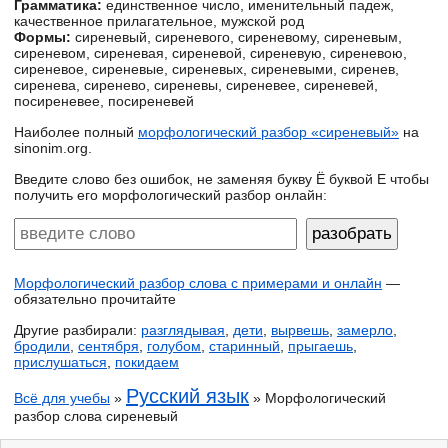
Грамматика:
единственное число, именительный падеж,
качественное прилагательное, мужской род
Формы:
сиреневый, сиреневого, сиреневому, сиреневым,
сиреневом, сиреневая, сиреневой, сиреневую, сиреневою,
сиреневое, сиреневые, сиреневых, сиреневыми, сиренев,
сиренева, сиренево, сиреневы, сиреневее, сиреневей,
посиреневее, посиреневей
Наиболее полный
морфологический разбор «сиреневый»
на
sinonim.org.
Введите слово без ошибок, не заменяя букву Ё буквой Е чтобы
получить его морфологический разбор онлайн:
Морфологический разбор слова с примерами и онлайн
—
обязательно прочитайте
Другие разбирали:
разглядывая
,
дети
,
вырвешь
,
замерло
,
бродили
,
сентября
,
голубом
,
старинный
,
прыгаешь
,
прислушаться
,
покидаем
Русский язык
Всё для учебы
»
» Морфологический
разбор слова сиреневый