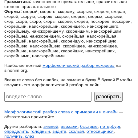
Грамматика:
качественное прилагательное, сравнительная
степень прилагательного
Формы:
скорый, скорого, скорому, скорым, скором, скорая,
скорой, скорую, скорою, скорое, скорые, скорых, скорыми,
скор, скора, скоро, скоры, скорее, скорей, поскорее, поскорей,
скорейший, наискорейший, скорейшего, наискорейшего,
скорейшему, наискорейшему, скорейшим, наискорейшим,
скорейшем, наискорейшем, скорейшая, наискорейшая,
скорейшей, наискорейшей, скорейшую, наискорейшую,
скорейшею, наискорейшею, скорейшее, наискорейшее,
скорейшие, наискорейшие, скорейших, наискорейших,
скорейшими, наискорейшими
Наиболее полный
морфологический разбор «скорее»
на
sinonim.org.
Введите слово без ошибок, не заменяя букву Ё буквой Е чтобы
получить его морфологический разбор онлайн:
Морфологический разбор слова с примерами и онлайн
—
обязательно прочитайте
Другие разбирали:
зимней
,
въехали
,
быстрые
,
петербург
,
определить
,
голодный
,
видите
,
скользя
,
относящийся
,
получить
,
слез