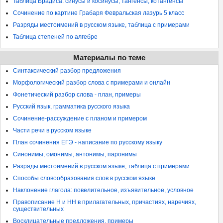
Таблица Брадиса: синусы и косинусы, тангенсы, котангенсы
Сочинение по картине Грабаря Февральская лазурь 5 класс
Разряды местоимений в русском языке, таблица с примерами
Таблица степеней по алгебре
Материалы по теме
Синтаксический разбор предложения
Морфологический разбор слова с примерами и онлайн
Фонетический разбор слова - план, примеры
Русский язык, грамматика русского языка
Сочинение-рассуждение с планом и примером
Части речи в русском языке
План сочинения ЕГЭ - написание по русскому языку
Синонимы, омонимы, антонимы, паронимы
Разряды местоимений в русском языке, таблица с примерами
Способы словообразования слов в русском языке
Наклонение глагола: повелительное, изъявительное, условное
Правописание Н и НН в прилагательных, причастиях, наречиях,
существительных
Восклицательные предложения, примеры