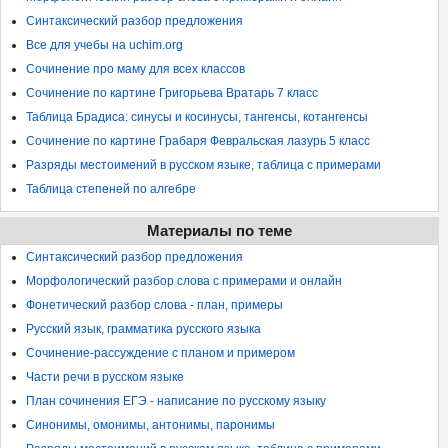
Синтаксический разбор предложения
Все для учебы на uchim.org
Сочинение про маму для всех классов
Сочинение по картине Григорьева Вратарь 7 класс
Таблица Брадиса: синусы и косинусы, тангенсы, котангенсы
Сочинение по картине Грабаря Февральская лазурь 5 класс
Разряды местоимений в русском языке, таблица с примерами
Таблица степеней по алгебре
Материалы по теме
Синтаксический разбор предложения
Морфологический разбор слова с примерами и онлайн
Фонетический разбор слова - план, примеры
Русский язык, грамматика русского языка
Сочинение-рассуждение с планом и примером
Части речи в русском языке
План сочинения ЕГЭ - написание по русскому языку
Синонимы, омонимы, антонимы, паронимы