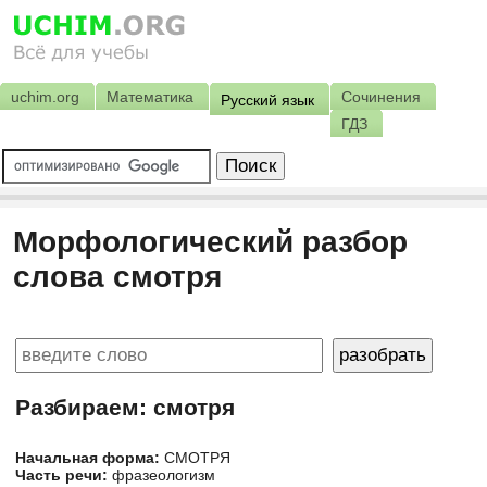
uchim.org
Математика
Сочинения
Русский язык
ГДЗ
Морфологический разбор
слова смотря
Разбираем: смотря
Начальная форма:
СМОТРЯ
Часть речи:
фразеологизм