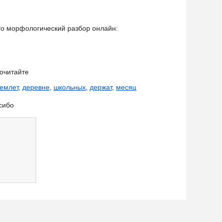
его морфологический разбор онлайн:
очитайте
емлет
,
деревне
,
школьных
,
держат
,
месяц
сибо