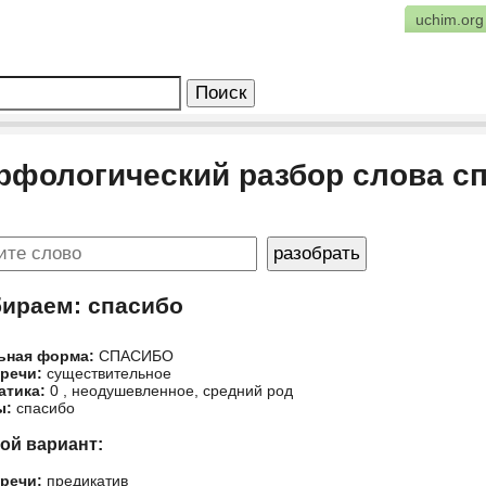
uchim.org
рфологический разбор слова с
бираем: спасибо
ьная форма:
СПАСИБО
 речи:
существительное
атика:
0 , неодушевленное, средний род
ы:
спасибо
гой вариант:
 речи:
предикатив