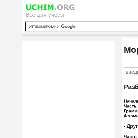
Мо
Раз
Начал
Часть
Грамм
Форм
- Дру
Часть