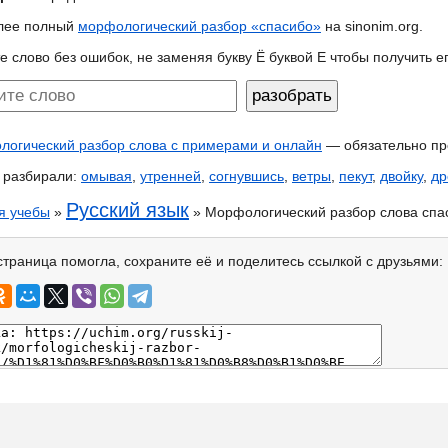
лее полный
морфологический разбор «спасибо»
на sinonim.org.
е слово без ошибок, не заменяя букву Ё буквой Е чтобы получить 
огический разбор слова с примерами и онлайн
— обязательно пр
 разбирали:
омывая
,
утренней
,
согнувшись
,
ветры
,
пекут
,
двойку
,
др
Русский язык
я учебы
»
» Морфологический разбор слова спа
страница помогла, сохраните её и поделитесь ссылкой с друзьями: