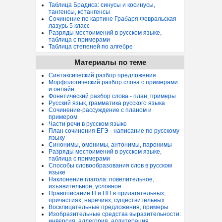
Таблица Брадиса: синусы и косинусы,
тангенсы, котангенсы
Сочинение по картине Грабаря Февральская
лазурь 5 класс
Разряды местоимений в русском языке,
таблица с примерами
Таблица степеней по алгебре
Материалы по теме
Синтаксический разбор предложения
Морфологический разбор слова с примерами
и онлайн
Фонетический разбор слова - план, примеры
Русский язык, грамматика русского языка
Сочинение-рассуждение с планом и
примером
Части речи в русском языке
План сочинения ЕГЭ - написание по русскому
языку
Синонимы, омонимы, антонимы, паронимы
Разряды местоимений в русском языке,
таблица с примерами
Способы словообразования слов в русском
языке
Наклонение глагола: повелительное,
изъявительное, условное
Правописание Н и НН в прилагательных,
причастиях, наречиях, существительных
Восклицательные предложения, примеры
Изобразительные средства выразительности:
инверсия, аллегория, аллитерация...