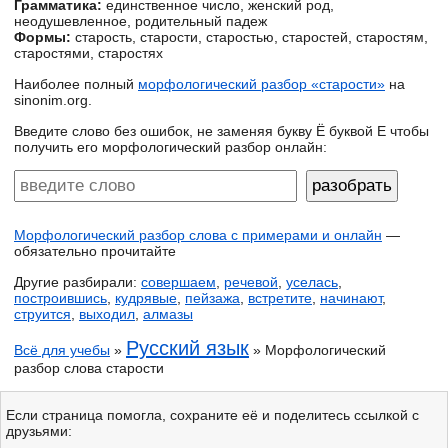
Грамматика:
единственное число, женский род,
неодушевленное, родительный падеж
Формы:
старость, старости, старостью, старостей, старостям,
старостями, старостях
Наиболее полный
морфологический разбор «старости»
на
sinonim.org.
Введите слово без ошибок, не заменяя букву Ё буквой Е чтобы
получить его морфологический разбор онлайн:
Морфологический разбор слова с примерами и онлайн
—
обязательно прочитайте
Другие разбирали:
совершаем
,
речевой
,
уселась
,
построившись
,
кудрявые
,
пейзажа
,
встретите
,
начинают
,
струится
,
выходил
,
алмазы
Русский язык
Всё для учебы
»
» Морфологический
разбор слова старости
Если страница помогла, сохраните её и поделитесь ссылкой с
друзьями: