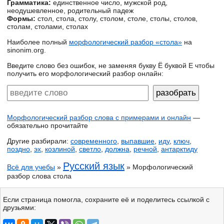
Грамматика:
единственное число, мужской род,
неодушевленное, родительный падеж
Формы:
стол, стола, столу, столом, столе, столы, столов,
столам, столами, столах
Наиболее полный
морфологический разбор «стола»
на
sinonim.org.
Введите слово без ошибок, не заменяя букву Ё буквой Е чтобы
получить его морфологический разбор онлайн:
Морфологический разбор слова с примерами и онлайн
—
обязательно прочитайте
Другие разбирали:
современного
,
выпавшие
,
иду
,
ключ
,
поздно
,
эх
,
козлиной
,
светло
,
должна
,
речной
,
антарктиду
Русский язык
Всё для учебы
»
» Морфологический
разбор слова стола
Если страница помогла, сохраните её и поделитесь ссылкой с
друзьями: