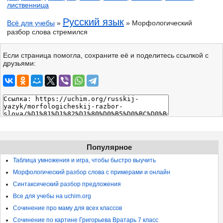
лиственница
Русский язык
Всё для учебы
»
» Морфологический
разбор слова стремился
Если страница помогла, сохраните её и поделитесь ссылкой с
друзьями:
Популярное
Таблица умножения и игра, чтобы быстро выучить
Морфологический разбор слова с примерами и онлайн
Синтаксический разбор предложения
Все для учебы на uchim.org
Сочинение про маму для всех классов
Сочинение по картине Григорьева Вратарь 7 класс