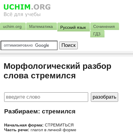
uchim.org
Математика
Сочинения
Русский язык
ГДЗ
Морфологический разбор
слова стремился
Разбираем: стремился
Начальная форма:
СТРЕМИТЬСЯ
Часть речи:
глагол в личной форме