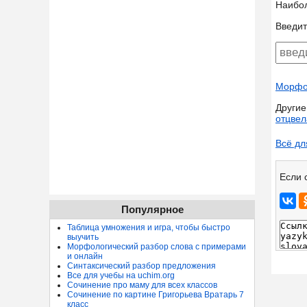
Наибо
Введит
Морфол
Другие
отцвел
Всё дл
Если 
Популярное
Таблица умножения и игра, чтобы быстро
выучить
Морфологический разбор слова с примерами
и онлайн
Синтаксический разбор предложения
Все для учебы на uchim.org
Сочинение про маму для всех классов
Сочинение по картине Григорьева Вратарь 7
класс