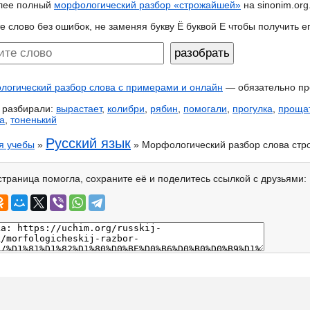
лее полный
морфологический разбор «строжайшей»
на sinonim.org
е слово без ошибок, не заменяя букву Ё буквой Е чтобы получить 
огический разбор слова с примерами и онлайн
— обязательно пр
 разбирали:
вырастает
,
колибри
,
рябин
,
помогали
,
прогулка
,
проща
а
,
тоненький
Русский язык
я учебы
»
» Морфологический разбор слова ст
страница помогла, сохраните её и поделитесь ссылкой с друзьями: