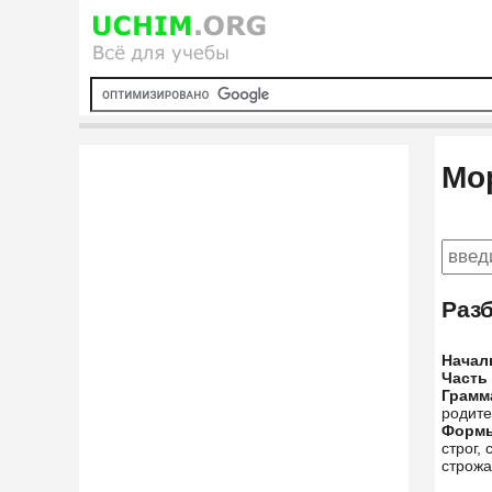
Мо
Раз
Начал
Часть
Грамм
родит
Форм
строг,
строжа