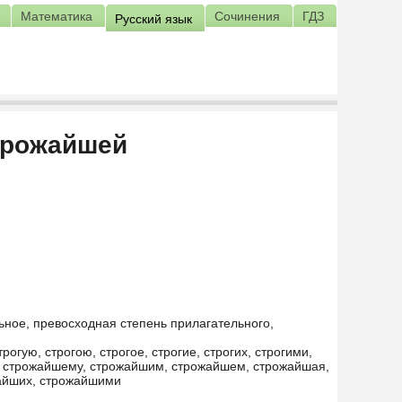
Математика
Сочинения
ГДЗ
Русский язык
трожайшей
ьное, превосходная степень прилагательного,
трогую, строгою, строгое, строгие, строгих, строгими,
его, строжайшему, строжайшим, строжайшем, строжайшая,
айших, строжайшими