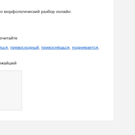
.
его морфологический разбор онлайн:
очитайте
ться
,
превосходный
,
прикоснёшься
,
поднимается
,
рожайшей