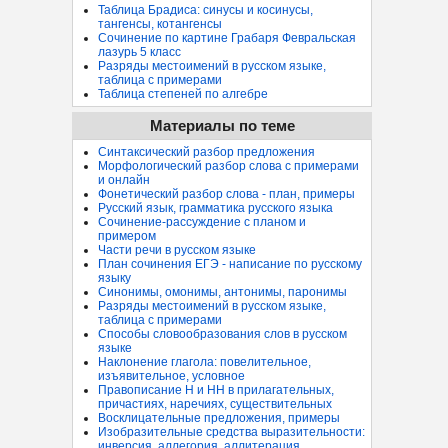
Таблица Брадиса: синусы и косинусы,
тангенсы, котангенсы
Сочинение по картине Грабаря Февральская
лазурь 5 класс
Разряды местоимений в русском языке,
таблица с примерами
Таблица степеней по алгебре
Материалы по теме
Синтаксический разбор предложения
Морфологический разбор слова с примерами
и онлайн
Фонетический разбор слова - план, примеры
Русский язык, грамматика русского языка
Сочинение-рассуждение с планом и
примером
Части речи в русском языке
План сочинения ЕГЭ - написание по русскому
языку
Синонимы, омонимы, антонимы, паронимы
Разряды местоимений в русском языке,
таблица с примерами
Способы словообразования слов в русском
языке
Наклонение глагола: повелительное,
изъявительное, условное
Правописание Н и НН в прилагательных,
причастиях, наречиях, существительных
Восклицательные предложения, примеры
Изобразительные средства выразительности:
инверсия, аллегория, аллитерация...