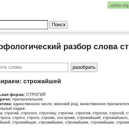
uchim.org
рфологический разбор слова с
бираем: строжайшей
ьная форма:
СТРОГИЙ
 речи:
прилагательное
атика:
единственное число, женский род, качественное прилагател
ельный падеж
ы:
строгий, строгого, строгому, строгим, строгом, строгая, строгой, с
 строга, строго, строги, строже, построже, строжайший, строжайш
йшей, строжайшую, строжайшею, строжайшее, строжайшие, строж