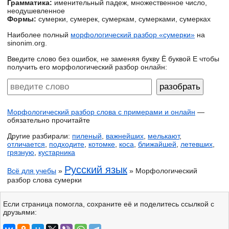
Грамматика:
именительный падеж, множественное число,
неодушевленное
Формы:
сумерки, сумерек, сумеркам, сумерками, сумерках
Наиболее полный
морфологический разбор «сумерки»
на
sinonim.org.
Введите слово без ошибок, не заменяя букву Ё буквой Е чтобы
получить его морфологический разбор онлайн:
Морфологический разбор слова с примерами и онлайн
—
обязательно прочитайте
Другие разбирали:
пиленый
,
важнейших
,
мелькают
,
отличается
,
подходите
,
котомке
,
коса
,
ближайшей
,
летевших
,
грязную
,
кустарника
Русский язык
Всё для учебы
»
» Морфологический
разбор слова сумерки
Если страница помогла, сохраните её и поделитесь ссылкой с
друзьями: