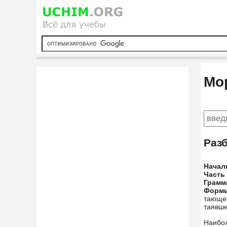
Мо
Раз
Начал
Часть
Грамм
Форм
тающем
таявше
Наибо