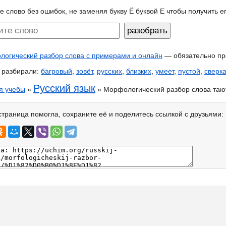
е слово без ошибок, не заменяя букву Ё буквой Е чтобы получить 
огический разбор слова с примерами и онлайн
— обязательно пр
 разбирали:
багровый
,
зовёт
,
русских
,
близких
,
умеет
,
пустой
,
сверк
Русский язык
я учебы
»
» Морфологический разбор слова таю
страница помогла, сохраните её и поделитесь ссылкой с друзьями: