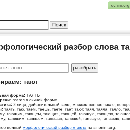
uchim.org
рфологический разбор слова т
бираем: тают
ьная форма:
ТАЯТЬ
 речи:
глагол в личной форме
атика:
3 лицо, действительный залог, множественное число, непе
ы:
таять, таю, таем, таешь, таете, тает, тают, таял, таяла, таяло, та
у, тающим, тающем, тающая, тающей, тающую, тающею, тающее,
му, таявшим, таявшем, таявшая, таявшей, таявшую, таявшею, тая
лее полный
морфологический разбор «тают»
на sinonim.org.