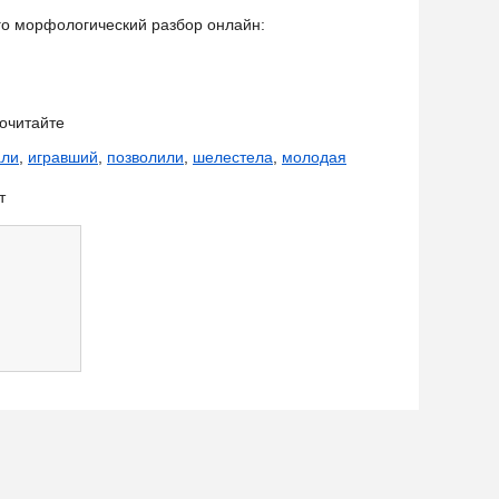
его морфологический разбор онлайн:
очитайте
али
,
игравший
,
позволили
,
шелестела
,
молодая
т