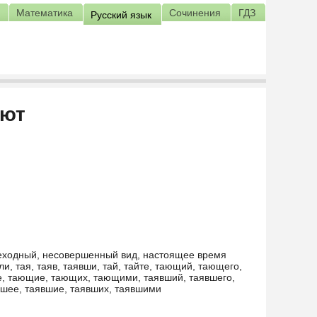
Математика
Сочинения
ГДЗ
Русский язык
ают
реходный, несовершенный вид, настоящее время
яли, тая, таяв, таявши, тай, тайте, тающий, тающего,
 тающие, тающих, тающими, таявший, таявшего,
вшее, таявшие, таявших, таявшими