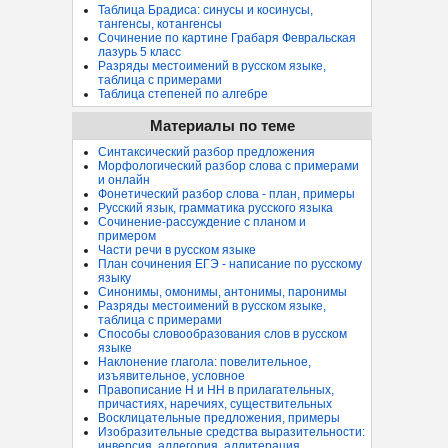
Таблица Брадиса: синусы и косинусы,
тангенсы, котангенсы
Сочинение по картине Грабаря Февральская
лазурь 5 класс
Разряды местоимений в русском языке,
таблица с примерами
Таблица степеней по алгебре
Материалы по теме
Синтаксический разбор предложения
Морфологический разбор слова с примерами
и онлайн
Фонетический разбор слова - план, примеры
Русский язык, грамматика русского языка
Сочинение-рассуждение с планом и
примером
Части речи в русском языке
План сочинения ЕГЭ - написание по русскому
языку
Синонимы, омонимы, антонимы, паронимы
Разряды местоимений в русском языке,
таблица с примерами
Способы словообразования слов в русском
языке
Наклонение глагола: повелительное,
изъявительное, условное
Правописание Н и НН в прилагательных,
причастиях, наречиях, существительных
Восклицательные предложения, примеры
Изобразительные средства выразительности:
инверсия, аллегория, аллитерация...