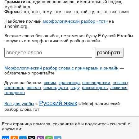
Грамматика:
единственное число, именительный падеж,
мужской род
Формы:
тот, того, тому, тем, том, та, той, ту, то, те, тех, теми
Наиболее полный
морфологический разбор «тот»
на
sinonim.org.
Введите слово без ошибок, не заменяя букву Ё буквой Е чтобы
получить его морфологический разбор онлайн:
Морфологический разбор слова с примерами и онлайн
—
обязательно прочитайте
Другие разбирали:
своим
,
красавица
,
впоследствии
,
слышат
,
честность
,
весело
,
семнадцати
,
саду
,
рассмотреть
,
ложился
,
голодного
Русский язык
Всё для учебы
»
» Морфологический
разбор слова тот
Если страница помогла, сохраните её и поделитесь ссылкой с
друзьями: