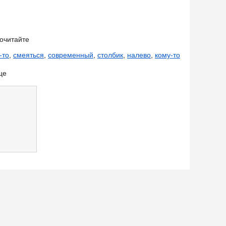
очитайте
-то
,
смеяться
,
современный
,
столбик
,
налево
,
кому-то
це