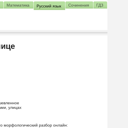
Математика
Сочинения
ГДЗ
Русский язык
лице
ушевленное
ами, улицах
его морфологический разбор онлайн: