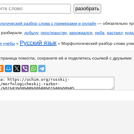
огический разбор слова с примерами и онлайн
— обязательно пр
 разбирали:
добычу
,
пространству
,
зарождался
,
неба
,
растаял
,
куда
Русский язык
я учебы
»
» Морфологический разбор слова ули
страница помогла, сохраните её и поделитесь ссылкой с друзьями: