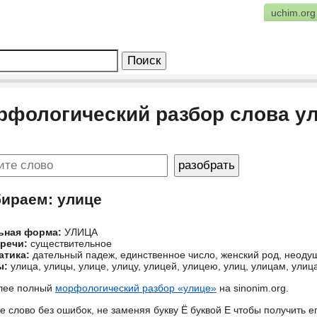
uchim.org
рфологический разбор слова у
бираем: улице
ьная форма:
УЛИЦА
 речи:
существительное
атика:
дательный падеж, единственное число, женский род, неод
ы:
улица, улицы, улице, улицу, улицей, улицею, улиц, улицам, улиц
лее полный
морфологический разбор «улице»
на sinonim.org.
е слово без ошибок, не заменяя букву Ё буквой Е чтобы получить 