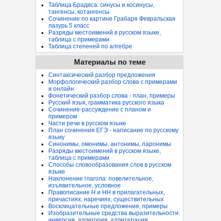
Таблица Брадиса: синусы и косинусы,
тангенсы, котангенсы
Сочинение по картине Грабаря Февральская
лазурь 5 класс
Разряды местоимений в русском языке,
таблица с примерами
Таблица степеней по алгебре
Материалы по теме
Синтаксический разбор предложения
Морфологический разбор слова с примерами
и онлайн
Фонетический разбор слова - план, примеры
Русский язык, грамматика русского языка
Сочинение-рассуждение с планом и
примером
Части речи в русском языке
План сочинения ЕГЭ - написание по русскому
языку
Синонимы, омонимы, антонимы, паронимы
Разряды местоимений в русском языке,
таблица с примерами
Способы словообразования слов в русском
языке
Наклонение глагола: повелительное,
изъявительное, условное
Правописание Н и НН в прилагательных,
причастиях, наречиях, существительных
Восклицательные предложения, примеры
Изобразительные средства выразительности:
инверсия, аллегория, аллитерация...