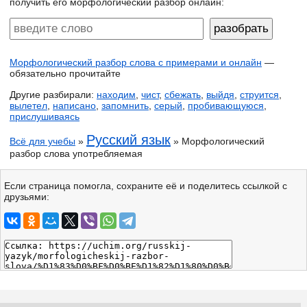
получить его морфологический разбор онлайн:
Морфологический разбор слова с примерами и онлайн
—
обязательно прочитайте
Другие разбирали:
находим
,
чист
,
сбежать
,
выйдя
,
струится
,
вылетел
,
написано
,
запомнить
,
серый
,
пробивающуюся
,
прислушиваясь
Русский язык
Всё для учебы
»
» Морфологический
разбор слова употребляемая
Если страница помогла, сохраните её и поделитесь ссылкой с
друзьями: