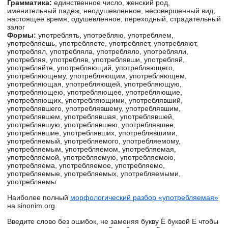
Грамматика:
единственное число, женский род,
именительный падеж, неодушевленное, несовершенный вид,
настоящее время, одушевленное, переходный, страдательный
залог
Формы:
употреблять, употребляю, употребляем,
употребляешь, употребляете, употребляет, употребляют,
употреблял, употребляла, употребляло, употребляли,
употребляя, употребляв, употреблявши, употребляй,
употребляйте, употребляющий, употребляющего,
употребляющему, употребляющим, употребляющем,
употребляющая, употребляющей, употребляющую,
употребляющею, употребляющее, употребляющие,
употребляющих, употребляющими, употреблявший,
употреблявшего, употреблявшему, употреблявшим,
употреблявшем, употреблявшая, употреблявшей,
употреблявшую, употреблявшею, употреблявшее,
употреблявшие, употреблявших, употреблявшими,
употребляемый, употребляемого, употребляемому,
употребляемым, употребляемом, употребляемая,
употребляемой, употребляемую, употребляемою,
употребляема, употребляемое, употребляемо,
употребляемые, употребляемых, употребляемыми,
употребляемы
Наиболее полный
морфологический разбор «употребляемая»
на sinonim.org.
Введите слово без ошибок, не заменяя букву Ё буквой Е чтобы