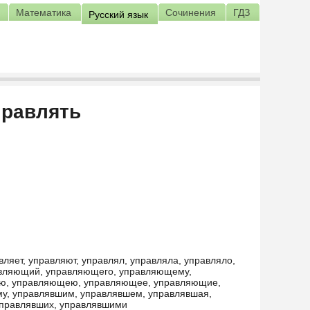
Математика
Сочинения
ГДЗ
Русский язык
правлять
ляет, управляют, управлял, управляла, управляло,
равляющий, управляющего, управляющему,
ю, управляющею, управляющее, управляющие,
у, управлявшим, управлявшем, управлявшая,
управлявших, управлявшими