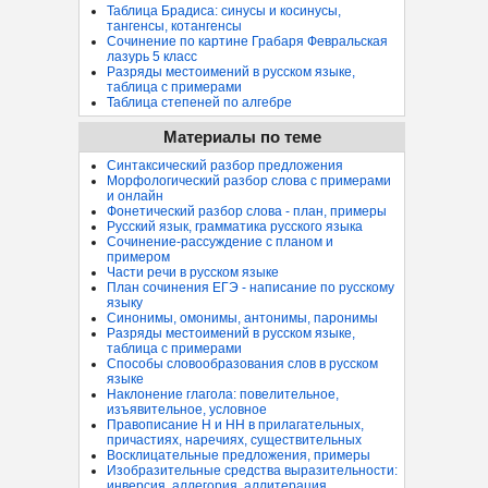
Таблица Брадиса: синусы и косинусы,
тангенсы, котангенсы
Сочинение по картине Грабаря Февральская
лазурь 5 класс
Разряды местоимений в русском языке,
таблица с примерами
Таблица степеней по алгебре
Материалы по теме
Синтаксический разбор предложения
Морфологический разбор слова с примерами
и онлайн
Фонетический разбор слова - план, примеры
Русский язык, грамматика русского языка
Сочинение-рассуждение с планом и
примером
Части речи в русском языке
План сочинения ЕГЭ - написание по русскому
языку
Синонимы, омонимы, антонимы, паронимы
Разряды местоимений в русском языке,
таблица с примерами
Способы словообразования слов в русском
языке
Наклонение глагола: повелительное,
изъявительное, условное
Правописание Н и НН в прилагательных,
причастиях, наречиях, существительных
Восклицательные предложения, примеры
Изобразительные средства выразительности:
инверсия, аллегория, аллитерация...