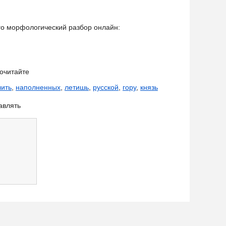
его морфологический разбор онлайн:
очитайте
лить
,
наполненных
,
летишь
,
русской
,
гору
,
князь
авлять