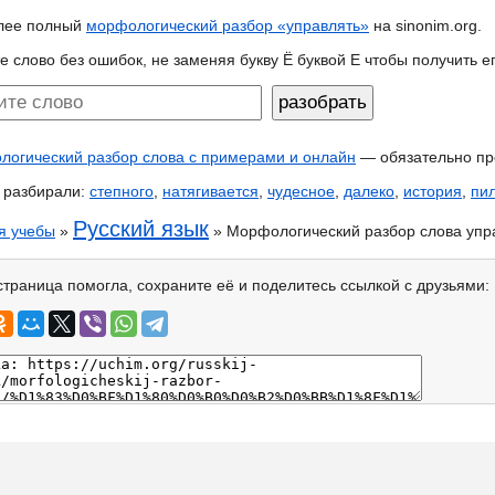
лее полный
морфологический разбор «управлять»
на sinonim.org.
е слово без ошибок, не заменяя букву Ё буквой Е чтобы получить 
огический разбор слова с примерами и онлайн
— обязательно пр
 разбирали:
степного
,
натягивается
,
чудесное
,
далеко
,
история
,
пи
Русский язык
я учебы
»
» Морфологический разбор слова упр
страница помогла, сохраните её и поделитесь ссылкой с друзьями: