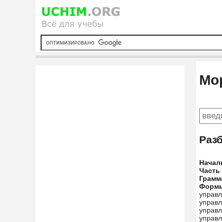
Мо
Раз
Начал
Часть
Грамм
Форм
управл
управ
управл
управл