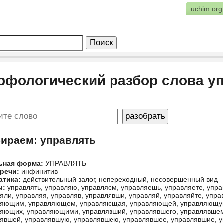
uchim.org
рфологический разбор слова у
бираем: управлять
ьная форма:
УПРАВЛЯТЬ
 речи:
инфинитив
атика:
действительный залог, непереходный, несовершенный вид
ы:
управлять, управляю, управляем, управляешь, управляете, управ
яли, управляя, управляв, управлявши, управляй, управляйте, уп
ляющим, управляющем, управляющая, управляющей, управляющу
яющих, управляющими, управлявший, управлявшего, управлявшем
явшей, управлявшую, управлявшею, управлявшее, управлявшие, 