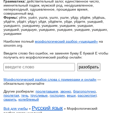
Грамматика:
действительный залог, единственное число,
именительный падеж, мужской род, неодушевленное,
непереходный, одушевленное, прошедшее время,
совершенный вид
Формы:
уйти, ушёл, ушла, ушло, ушли, уйду, уйдём, уйдёшь,
уйдёте, уйдёт, уйдут, уйдя, уйдёмте, уйди, уйдите, ушедший,
ушедшего, ушедшему, ушедшим, ушедшем, ушедшая,
ушедшей, ушедшую, ушедшею, ушедшее, ушедшие, ушедших,
ушедшими
Наиболее полный
морфологический разбор «ушедший»
на
sinonim.org.
Введите слово без ошибок, не заменяя букву Ё буквой Е чтобы
получить его морфологический разбор онлайн:
Морфологический разбор слова с примерами и онлайн
—
обязательно прочитайте
Другие разбирали:
пролетавшем
,
звонко
,
благополучно
,
пролетая
,
течь
,
трусливые
,
господин
,
вещи
,
рассмотрит
,
сварить
,
колеблемый
Русский язык
Всё для учебы
»
» Морфологический