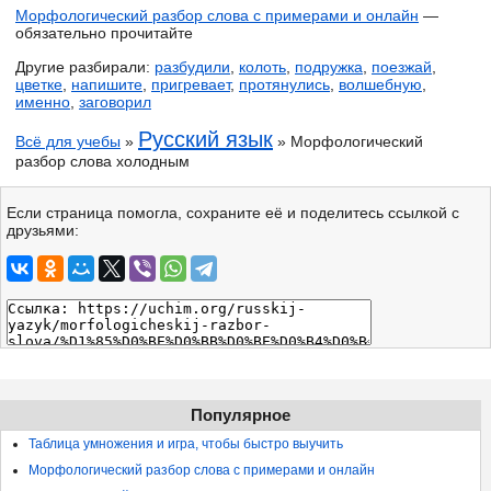
Морфологический разбор слова с примерами и онлайн
—
обязательно прочитайте
Другие разбирали:
разбудили
,
колоть
,
подружка
,
поезжай
,
цветке
,
напишите
,
пригревает
,
протянулись
,
волшебную
,
именно
,
заговорил
Русский язык
Всё для учебы
»
» Морфологический
разбор слова холодным
Если страница помогла, сохраните её и поделитесь ссылкой с
друзьями:
Популярное
Таблица умножения и игра, чтобы быстро выучить
Морфологический разбор слова с примерами и онлайн