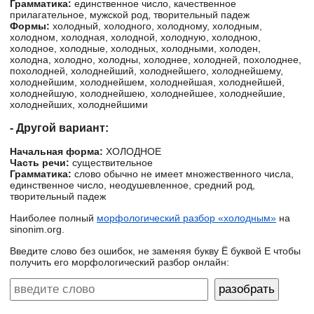
Грамматика:
единственное число, качественное
прилагательное, мужской род, творительный падеж
Формы:
холодный, холодного, холодному, холодным,
холодном, холодная, холодной, холодную, холодною,
холодное, холодные, холодных, холодными, холоден,
холодна, холодно, холодны, холоднее, холодней, похолоднее,
похолодней, холоднейший, холоднейшего, холоднейшему,
холоднейшим, холоднейшем, холоднейшая, холоднейшей,
холоднейшую, холоднейшею, холоднейшее, холоднейшие,
холоднейших, холоднейшими
- Другой вариант:
Начальная форма:
ХОЛОДНОЕ
Часть речи:
существительное
Грамматика:
слово обычно не имеет множественного числа,
единственное число, неодушевленное, средний род,
творительный падеж
Наиболее полный
морфологический разбор «холодным»
на
sinonim.org.
Введите слово без ошибок, не заменяя букву Ё буквой Е чтобы
получить его морфологический разбор онлайн: