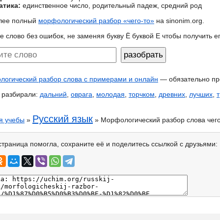
атика:
единственное число, родительный падеж, средний род
лее полный
морфологический разбор «чего-то»
на sinonim.org.
е слово без ошибок, не заменяя букву Ё буквой Е чтобы получить 
огический разбор слова с примерами и онлайн
— обязательно пр
 разбирали:
дальний
,
оврага
,
молодая
,
торчком
,
древних
,
лучших
,
Русский язык
я учебы
»
» Морфологический разбор слова чего
страница помогла, сохраните её и поделитесь ссылкой с друзьями: