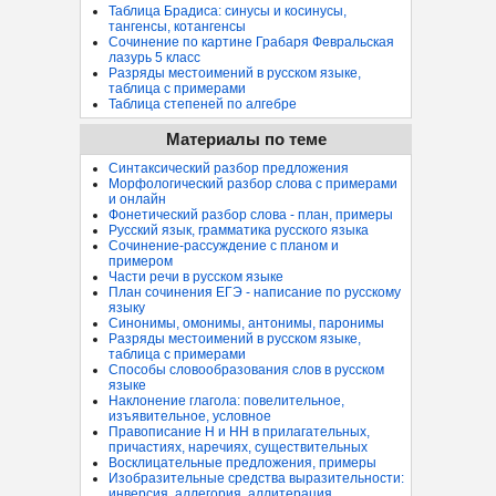
Таблица Брадиса: синусы и косинусы,
тангенсы, котангенсы
Сочинение по картине Грабаря Февральская
лазурь 5 класс
Разряды местоимений в русском языке,
таблица с примерами
Таблица степеней по алгебре
Материалы по теме
Синтаксический разбор предложения
Морфологический разбор слова с примерами
и онлайн
Фонетический разбор слова - план, примеры
Русский язык, грамматика русского языка
Сочинение-рассуждение с планом и
примером
Части речи в русском языке
План сочинения ЕГЭ - написание по русскому
языку
Синонимы, омонимы, антонимы, паронимы
Разряды местоимений в русском языке,
таблица с примерами
Способы словообразования слов в русском
языке
Наклонение глагола: повелительное,
изъявительное, условное
Правописание Н и НН в прилагательных,
причастиях, наречиях, существительных
Восклицательные предложения, примеры
Изобразительные средства выразительности:
инверсия, аллегория, аллитерация...