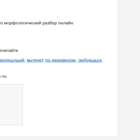
его морфологический разбор онлайн:
очитайте
трепещущий
,
вытянет
,
по-деревенски
,
любуешься
,
-то