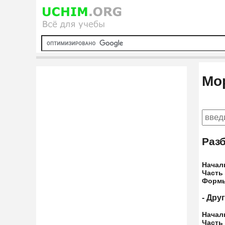
Мо
Разб
Начал
Часть
Форм
- Дру
Начал
Часть