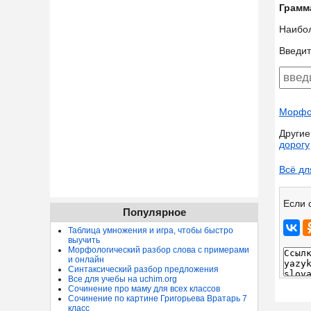
Грамм
Наибо
Введит
Морфол
Другие
дорогу
Всё дл
Если 
Популярное
Таблица умножения и игра, чтобы быстро
выучить
Морфологический разбор слова с примерами
и онлайн
Синтаксический разбор предложения
Все для учебы на uchim.org
Сочинение про маму для всех классов
Сочинение по картине Григорьева Вратарь 7
класс