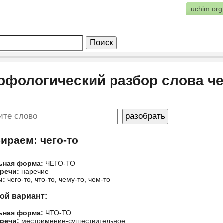
uchim.org
рфологический разбор слова че
ираем: чего-то
ьная форма:
ЧЕГО-ТО
 речи:
наречие
ы:
чего-то, что-то, чему-то, чем-то
гой вариант:
ьная форма:
ЧТО-ТО
 речи:
местоимение-существительное