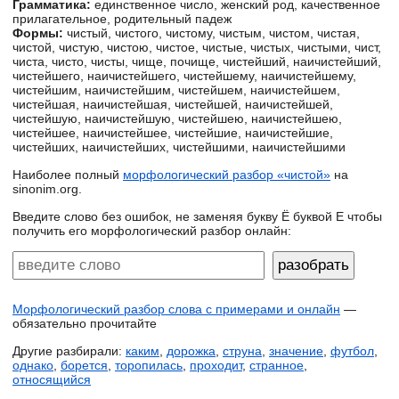
Грамматика:
единственное число, женский род, качественное
прилагательное, родительный падеж
Формы:
чистый, чистого, чистому, чистым, чистом, чистая,
чистой, чистую, чистою, чистое, чистые, чистых, чистыми, чист,
чиста, чисто, чисты, чище, почище, чистейший, наичистейший,
чистейшего, наичистейшего, чистейшему, наичистейшему,
чистейшим, наичистейшим, чистейшем, наичистейшем,
чистейшая, наичистейшая, чистейшей, наичистейшей,
чистейшую, наичистейшую, чистейшею, наичистейшею,
чистейшее, наичистейшее, чистейшие, наичистейшие,
чистейших, наичистейших, чистейшими, наичистейшими
Наиболее полный
морфологический разбор «чистой»
на
sinonim.org.
Введите слово без ошибок, не заменяя букву Ё буквой Е чтобы
получить его морфологический разбор онлайн:
Морфологический разбор слова с примерами и онлайн
—
обязательно прочитайте
Другие разбирали:
каким
,
дорожка
,
струна
,
значение
,
футбол
,
однако
,
борется
,
торопилась
,
проходит
,
странное
,
относящийся