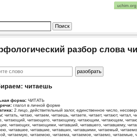
uchim.org
рфологический разбор слова ч
бираем: читаешь
ьная форма:
ЧИТАТЬ
 речи:
глагол в личной форме
атика:
2 лицо, действительный залог, единственное число, несов
ы:
читать, читаю, читаем, читаешь, читаете, читает, читают, читал, ч
е, читающий, читающего, читающему, читающим, читающем, чит
ие, читающих, читающими, читавший, читавшего, читавшему, чита
ею, читавшее, читавшие, читавших, читавшими, читаемый, читаемо
ой, читаемую, читаемою, читаема, читаемое, читаемо, читаемые, 