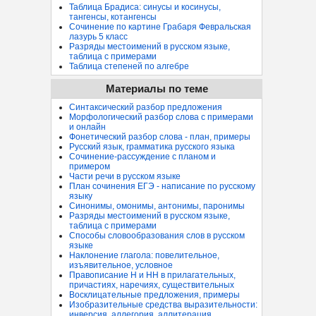
Таблица Брадиса: синусы и косинусы,
тангенсы, котангенсы
Сочинение по картине Грабаря Февральская
лазурь 5 класс
Разряды местоимений в русском языке,
таблица с примерами
Таблица степеней по алгебре
Материалы по теме
Синтаксический разбор предложения
Морфологический разбор слова с примерами
и онлайн
Фонетический разбор слова - план, примеры
Русский язык, грамматика русского языка
Сочинение-рассуждение с планом и
примером
Части речи в русском языке
План сочинения ЕГЭ - написание по русскому
языку
Синонимы, омонимы, антонимы, паронимы
Разряды местоимений в русском языке,
таблица с примерами
Способы словообразования слов в русском
языке
Наклонение глагола: повелительное,
изъявительное, условное
Правописание Н и НН в прилагательных,
причастиях, наречиях, существительных
Восклицательные предложения, примеры
Изобразительные средства выразительности:
инверсия, аллегория, аллитерация...