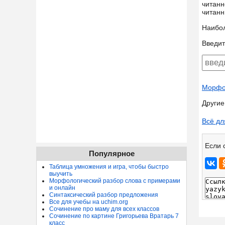
читанн
читанн
Наибо
Введит
Морфол
Другие
Всё дл
Если 
Популярное
Таблица умножения и игра, чтобы быстро
выучить
Морфологический разбор слова с примерами
и онлайн
Синтаксический разбор предложения
Все для учебы на uchim.org
Сочинение про маму для всех классов
Сочинение по картине Григорьева Вратарь 7
класс