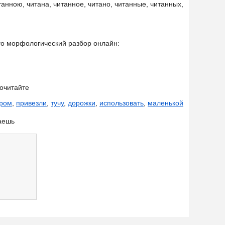
танною, читана, читанное, читано, читанные, читанных,
его морфологический разбор онлайн:
очитайте
аром
,
привезли
,
тучу
,
дорожки
,
использовать
,
маленькой
аешь