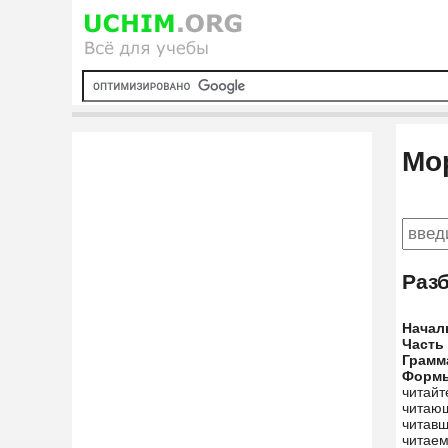
Мо
Раз
Начал
Часть
Грамм
Форм
читайт
читающ
читавш
читаем