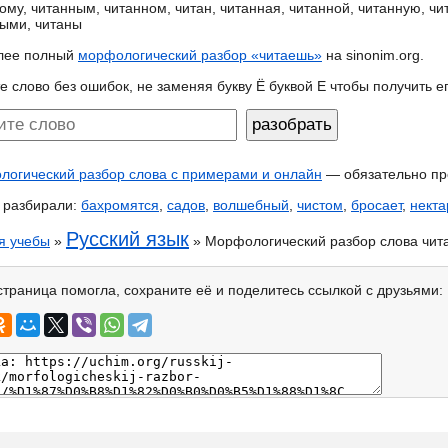
ому, читанным, читанном, читан, читанная, читанной, читанную, чи
ыми, читаны
лее полный
морфологический разбор «читаешь»
на sinonim.org.
е слово без ошибок, не заменяя букву Ё буквой Е чтобы получить 
огический разбор слова с примерами и онлайн
— обязательно пр
 разбирали:
бахромятся
,
садов
,
волшебный
,
чистом
,
бросает
,
нект
Русский язык
я учебы
»
» Морфологический разбор слова чит
страница помогла, сохраните её и поделитесь ссылкой с друзьями: