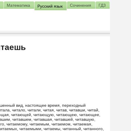
Математика
Сочинения
ГДЗ
Русский язык
итаешь
ершенный вид, настоящее время, переходный
итала, читало, читали, читая, читав, читавши, читай,
ающая, читающей, читающую, читающею, читающее,
вшим, читавшем, читавшая, читавшей, читавшую,
го, читаемому, читаемым, читаемом, читаемая,
читаемых, читаемыми, читаемы, читанный, читанного,