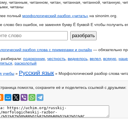
ому, читанным, читанном, читан, читанная, читанной, читанную, чи
ыми, читаны
лее полный
морфологический разбор «читать»
на sinonim.org.
е слово без ошибок, не заменяя букву Ё буквой Е чтобы получить 
огический разбор слова с примерами и онлайн
— обязательно пр
 разбирали:
подоконник
,
честность
,
виднелось
,
велел
,
всякую
,
наце
ляться
,
расколотый
Русский язык
я учебы
»
» Морфологический разбор слова чит
страница помогла, сохраните её и поделитесь ссылкой с друзьями: