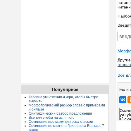
читанн
читанн
Наибо
Введит
Морфол
Другие
отправ
Всё дл
Популярное
Если 
Таблица умножения и игра, чтобы быстро
выучить
Морфологический разбор слова с примерами
и онлайн
Синтаксический разбор предложения
Все для учебы на uchim.org
Сочинение про маму для всех классов
Сочинение по картине Григорьева Вратарь 7
класс