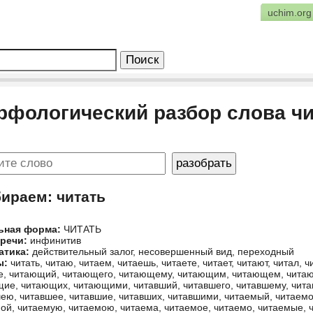
uchim.org
рфологический разбор слова чи
бираем: читать
ьная форма:
ЧИТАТЬ
 речи:
инфинитив
атика:
действительный залог, несовершенный вид, переходный
ы:
читать, читаю, читаем, читаешь, читаете, читает, читают, читал, ч
е, читающий, читающего, читающему, читающим, читающем, чит
ие, читающих, читающими, читавший, читавшего, читавшему, чита
ею, читавшее, читавшие, читавших, читавшими, читаемый, читаемо
ой, читаемую, читаемою, читаема, читаемое, читаемо, читаемые, 