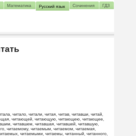
Математика
Сочинения
ГДЗ
Русский язык
тать
итала, читало, читали, читая, читав, читавши, читай,
ающая, читающей, читающую, читающею, читающее,
вшим, читавшем, читавшая, читавшей, читавшую,
го, читаемому, читаемым, читаемом, читаемая,
читаемых, читаемыми, читаемы, читанный, читанного,