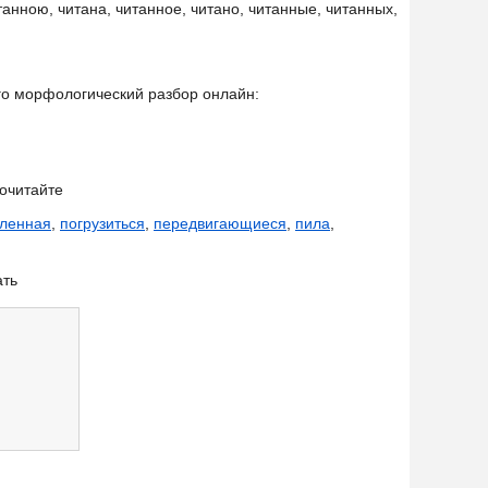
танною, читана, читанное, читано, читанные, читанных,
его морфологический разбор онлайн:
очитайте
ленная
,
погрузиться
,
передвигающиеся
,
пила
,
ать