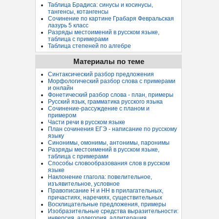
Таблица Брадиса: синусы и косинусы,
тангенсы, котангенсы
Сочинение по картине Грабаря Февральская
лазурь 5 класс
Разряды местоимений в русском языке,
таблица с примерами
Таблица степеней по алгебре
Материалы по теме
Синтаксический разбор предложения
Морфологический разбор слова с примерами
и онлайн
Фонетический разбор слова - план, примеры
Русский язык, грамматика русского языка
Сочинение-рассуждение с планом и
примером
Части речи в русском языке
План сочинения ЕГЭ - написание по русскому
языку
Синонимы, омонимы, антонимы, паронимы
Разряды местоимений в русском языке,
таблица с примерами
Способы словообразования слов в русском
языке
Наклонение глагола: повелительное,
изъявительное, условное
Правописание Н и НН в прилагательных,
причастиях, наречиях, существительных
Восклицательные предложения, примеры
Изобразительные средства выразительности:
инверсия, аллегория, аллитерация...