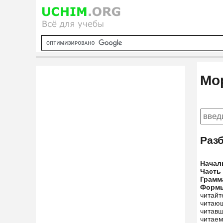
Мо
Раз
Начал
Часть
Грамм
Форм
читайт
читающ
читавш
читаем