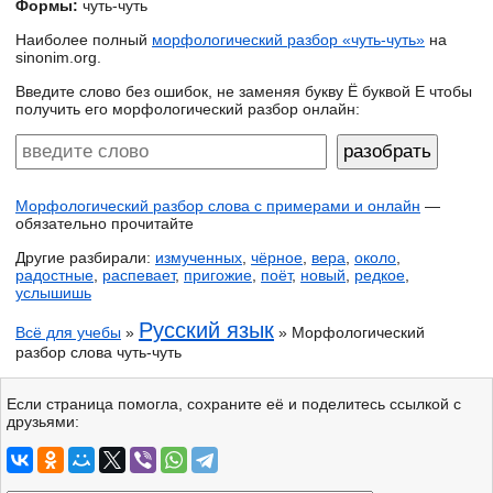
Формы:
чуть-чуть
Наиболее полный
морфологический разбор «чуть-чуть»
на
sinonim.org.
Введите слово без ошибок, не заменяя букву Ё буквой Е чтобы
получить его морфологический разбор онлайн:
Морфологический разбор слова с примерами и онлайн
—
обязательно прочитайте
Другие разбирали:
измученных
,
чёрное
,
вера
,
около
,
радостные
,
распевает
,
пригожие
,
поёт
,
новый
,
редкое
,
услышишь
Русский язык
Всё для учебы
»
» Морфологический
разбор слова чуть-чуть
Если страница помогла, сохраните её и поделитесь ссылкой с
друзьями: