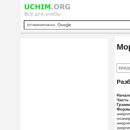
Мо
Раз
Начал
Часть
Грамм
Форм
энерги
поэнер
энерги
энерг