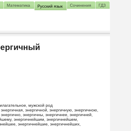
Математика
Сочинения
ГДЗ
Русский язык
нергичный
илагательное, мужской род
 энергичная, энергичной, энергичную, энергичною,
 энергично, энергичны, энергичнее, энергичней,
ейшему, энергичнейшим, энергичнейшем,
чнейшее, энергичнейшие, энергичнейших,