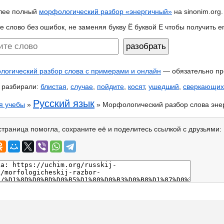
лее полный
морфологический разбор «энергичный»
на sinonim.org.
е слово без ошибок, не заменяя букву Ё буквой Е чтобы получить 
огический разбор слова с примерами и онлайн
— обязательно пр
 разбирали:
блистая
,
случае
,
пойдите
,
косят
,
ушедший
,
сверкающих
Русский язык
я учебы
»
» Морфологический разбор слова эне
страница помогла, сохраните её и поделитесь ссылкой с друзьями: