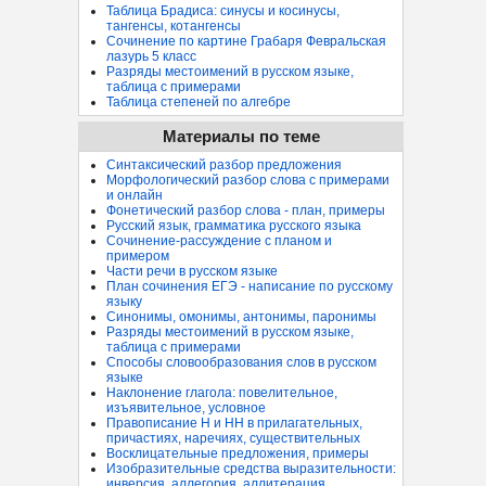
Таблица Брадиса: синусы и косинусы,
тангенсы, котангенсы
Сочинение по картине Грабаря Февральская
лазурь 5 класс
Разряды местоимений в русском языке,
таблица с примерами
Таблица степеней по алгебре
Материалы по теме
Синтаксический разбор предложения
Морфологический разбор слова с примерами
и онлайн
Фонетический разбор слова - план, примеры
Русский язык, грамматика русского языка
Сочинение-рассуждение с планом и
примером
Части речи в русском языке
План сочинения ЕГЭ - написание по русскому
языку
Синонимы, омонимы, антонимы, паронимы
Разряды местоимений в русском языке,
таблица с примерами
Способы словообразования слов в русском
языке
Наклонение глагола: повелительное,
изъявительное, условное
Правописание Н и НН в прилагательных,
причастиях, наречиях, существительных
Восклицательные предложения, примеры
Изобразительные средства выразительности:
инверсия, аллегория, аллитерация...