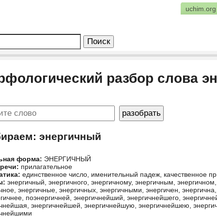
uchim.org
рфологический разбор слова э
бираем: энергичный
ьная форма:
ЭНЕРГИЧНЫЙ
 речи:
прилагательное
атика:
единственное число, именительный падеж, качественное пр
ы:
энергичный, энергичного, энергичному, энергичным, энергичном,
чное, энергичные, энергичных, энергичными, энергичен, энергична,
гичнее, поэнергичней, энергичнейший, энергичнейшего, энергичн
чнейшая, энергичнейшей, энергичнейшую, энергичнейшею, энерги
ичнейшими