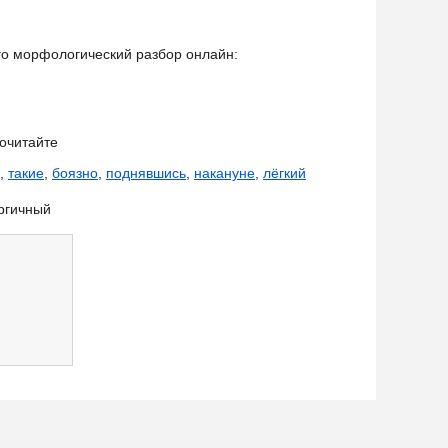
его морфологический разбор онлайн:
очитайте
,
такие
,
боязно
,
поднявшись
,
накануне
,
лёгкий
ргичный