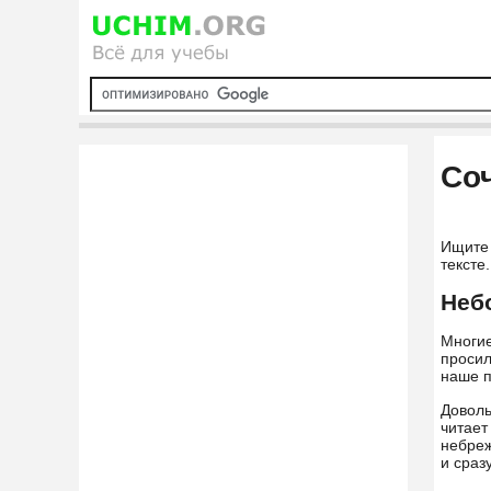
Со
Ищит
тексте.
Неб
Многие
просил
наше п
Доволь
читает
небреж
и сраз