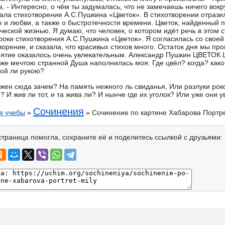
. - Интересно, о чём ты задумалась, что не замечаешь ничего вокруг
ала стихотворение А.С.Пушкина «Цветок». В стихотворении отрази
е и любви, а также о быстротечности времени. Цветок, найденный 
ческой жизнью. Я думаю, что человек, о котором идёт речь в этом 
роки стихотворения А.С.Пушкина «Цветок». Я согласилась со своей
ворение, и сказала, что красивых стихов много. Остаток дня мы пр
нятие оказалось очень увлекательным. Александр Пушкин ЦВЕТОК Ц
уже мечтою странной Душа наполнилась моя: Где цвёл? когда? како
ой ли рукою?
жен сюда зачем? На память нежного ль свиданья, Или разлуки роко
? И жив ли тот, и та жива ли? И нынче где их уголок? Или уже они 
Сочинения
я учебы
»
» Сочинение по картине Хабарова Портр
страница помогла, сохраните её и поделитесь ссылкой с друзьями: