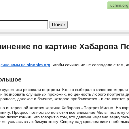
uchim.org
чинение по картине Хабарова П
е
синонимы на
sinonim.org
, чтобы сочинение не совпадало с тем, ч
ольшое
 художники рисовали портреты. Кто-то выбирал в качестве модели 
и позировать случайных прохожих, но ценность любого портрета д
рошлое, далекое и близкое, которое приближается - и становится
но интересной кажется картина Хабарова «Портрет Милы». На кар
 книгу. Процесс полностью поглотил все внимание Милы, поэтому о
но лежат коньки, что говорит о том, что девочка недавно вернулась
у же уселась за любимую книгу. Сверху над креслом висит небольш