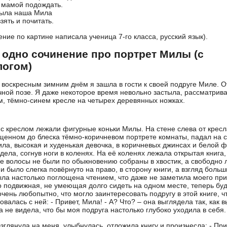
 мамой подождать.
была наша Мила
взять и почитать.
ение по картине написала ученица 7-го класса, русский язык).
 одно сочинение про портрет Милы (с
логом)
воскресным зимним днём я зашла в гости к своей подруге Миле. От
ной позе. Я даже некоторое время невольно застыла, рассматрив
м, тёмно-синем кресле на четырех деревянных ножках.
с креслом лежали фигурные коньки Милы. На стене слева от кресла
щенном до блеска тёмно-коричневом портрете комнаты, падал на с
ила, высокая и худенькая девочка, в коричневых джинсах и белой
дела, согнув ноги в коленях. На её коленях лежала открытая книга
е волосы не были по обыкновению собраны в хвостик, а свободно
и было слегка повёрнуто на право, в сторону книги, а взгляд боль
ла настолько поглощена чтением, что даже не заметила моего при
 подвижная, не умеющая долго сидеть на одном месте, теперь будт
очень любопытно, что могло заинтересовать подругу в этой книге, ч
овалась с ней: - Привет, Мила! - А? Что? – она выглядела так, как 
а не видела, что бы моя подруга настолько глубоко уходила в себя.
зглянула на меня, улыбнулась, отложила книгу и произнесла: - При