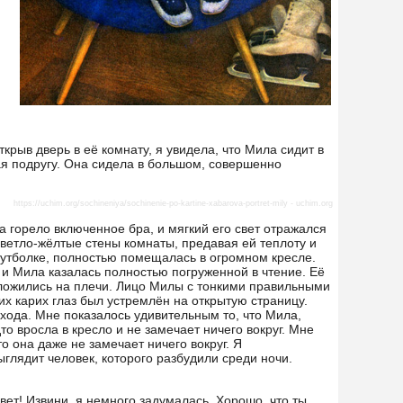
крыв дверь в её комнату, я увидела, что Мила сидит в
ая подругу. Она сидела в большом, совершенно
https://uchim.org/sochineniya/sochinenie-po-kartine-xabarova-portret-mily
- uchim.org
 горело включенное бра, и мягкий его свет отражался
ветло-жёлтые стены комнаты, предавая ей теплоту и
 футболке, полностью помещалась в огромном кресле.
, и Мила казалась полностью погруженной в чтение. Её
 ложились на плечи. Лицо Милы с тонкими правильными
ших карих глаз был устремлён на открытую страницу.
хода. Мне показалось удивительным то, что Мила,
о вросла в кресло и не замечает ничего вокруг. Мне
то она даже не замечает ничего вокруг. Я
выглядит человек, которого разбудили среди ночи.
вет! Извини, я немного задумалась. Хорошо, что ты