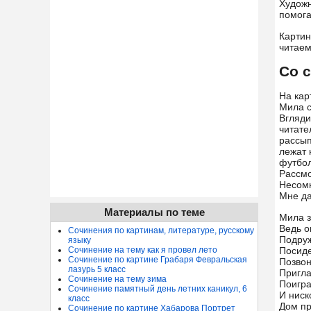
Художн
помога
Картин
читаем
Со 
На кар
Мила с
Вгляди
читате
рассып
лежат 
футбол
Рассмо
Несомн
Мне да
Материалы по теме
Мила з
Ведь о
Сочинения по картинам, литературе, русскому
Подруж
языку
Сочинение на тему как я провел лето
Посиде
Сочинение по картине Грабаря Февральская
Позвон
лазурь 5 класс
Пригла
Сочинение на тему зима
Поигра
Сочинение памятный день летних каникул, 6
И ниск
класс
Дом пр
Сочинение по картине Хабарова Портрет