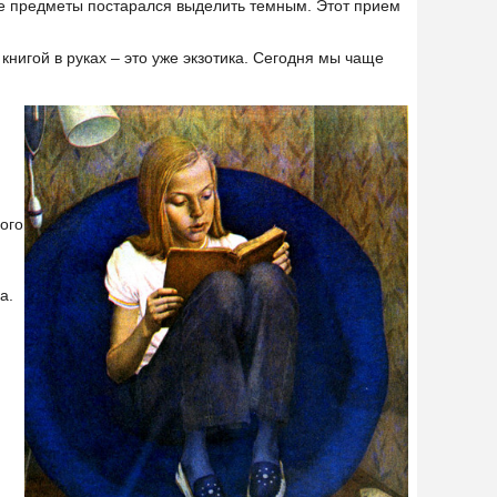
е предметы постарался выделить темным. Этот прием
книгой в руках – это уже экзотика. Сегодня мы чаще
ого
а.