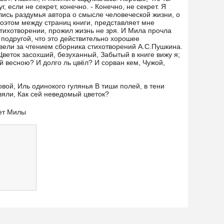
, если не секрет, конечно. - Конечно, не секрет. Я
лись раздумья автора о смысле человеческой жизни, о
поэтом между страниц книги, представляет мне
стихотворении, прожил жизнь не зря. И Мила прочла
 подругой, что это действительно хорошее
овели за чтением сборника стихотворений А.С.Пушкина.
веток засохший, безуханный, Забытый в книге вижу я;
й весною? И долго ль цвёл? И сорван кем, Чужой,
вой, Иль одинокого гулянья В тиши полей, в тени
увяли, Как сей неведомый цветок?
ет Милы