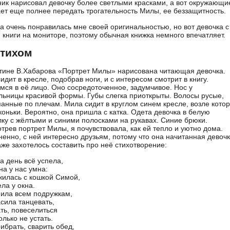
ик нарисовал девочку более светлыми красками, а вот окружающи
ет еще полнее передать трогательность Милы, ее беззащитность.
а очень понравилась мне своей оригинальностью, но вот девочка с 
 книги на мониторе, поэтому обычная книжка немного впечатляет.
стихом
тине В.Хабарова «Портрет Милы» нарисована читающая девочка.
идит в кресле, подобрав ноги, и с интересом смотрит в книгу.
мся в её лицо. Оно сосредоточенное, задумчивое. Нос у
льницы красивой формы. Губы слегка приоткрыты. Волосы русые,
анные по плечам. Мила сидит в круглом синем кресле, возле котор
коньки. Вероятно, она пришла с катка. Одета девочка в белую
ку с жёлтыми и синими полосками на рукавах. Синие брюки.
трев портрет Милы, я почувствовала, как ей тепло и уютно дома.
енно, с ней интересно друзьям, потому что она начитанная девочк
же захотелось составить про неё стихотворение:
а день всё успела,
на у нас умна:
илась с кошкой Симой,
ла у окна.
ила всем подружкам,
сила танцевать,
ть, повеселиться
олько не устать.
ибрать, сварить обед,