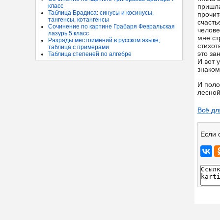
класс
пришла
Таблица Брадиса: синусы и косинусы,
прочит
тангенсы, котангенсы
счасть
Сочинение по картине Грабаря Февральская
челове
лазурь 5 класс
мне ст
Разряды местоимений в русском языке,
стихот
таблица с примерами
это за
Таблица степеней по алгебре
И вот 
знаком
И поло
лесной
Всё дл
Если 