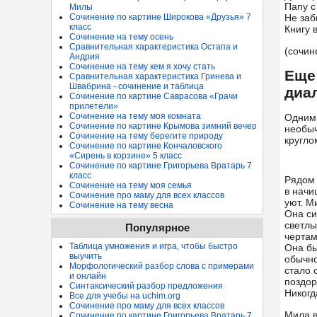
Папу с
Милы
Сочинение по картине Широкова «Друзья» 7
Не за
класс
Книгу 
Сочинение на тему осень
Сравнительная характеристика Остапа и
(сочин
Андрия
Сочинение на тему кем я хочу стать
Еще
Сравнительная характеристика Гринева и
Швабрина - сочинение и таблица
диа
Сочинение по картине Саврасова «Грачи
прилетели»
Сочинение на тему моя комната
Одним 
Сочинение по картине Крымова зимний вечер
необыч
Сочинение на тему берегите природу
кругло
Сочинение по картине Кончаловского
«Сирень в корзине» 5 класс
Сочинение по картине Григорьева Вратарь 7
класс
Рядом 
Сочинение на тему моя семья
в начи
Сочинение про маму для всех классов
уют. М
Сочинение на тему весна
Она си
светлы
Популярное
чертам
Таблица умножения и игра, чтобы быстро
Она бы
выучить
обычно
Морфологический разбор слова с примерами
стало 
и онлайн
поздор
Синтаксический разбор предложения
Никогд
Все для учебы на uchim.org
Сочинение про маму для всех классов
Мила в
Сочинение по картине Григорьева Вратарь 7