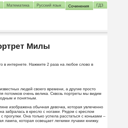
Математика
Русский язык
ГДЗ
Сочинения
ортрет Милы
то в интернете. Нажмите 2 раза на любое слово в
известных людей своего времени, а другие просто
ля потомков очень велика. Сквозь портреты мы видим
 родным и понятным.
тине изображена обычная девочка, которая увлеченно
на забралась в кресло с ногами. Рядом с креслом
 с прогулки. Она только успела расстаться с коньками –
ая лампа, которая освещает легкими лучами книжку.