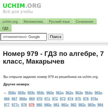
uchim.org
Математика
Русский язык
Сочинения
ГДЗ
Номер 979 - ГДЗ по алгебре, 7
класс, Макарычев
Вы открыли задание номер 979 из решебника на uchim.org.
Другие номера
:
←
958н
959н
959с
959с
960н
961н
962н
963н
964н
965н
966
967
968н
969
970
971
972
973
974
975
976
976с
977
977с
978
979
980
980с
981
981с
982
982с
983н
984