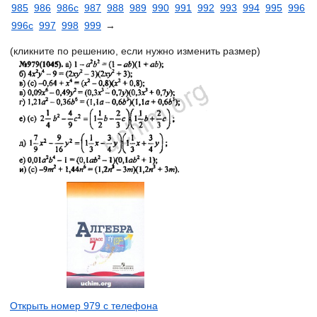
985
986
986с
987
988
989
990
991
992
993
994
995
996
996с
997
998
999
→
(кликните по решению, если нужно изменить размер)
Открыть номер 979 с телефона