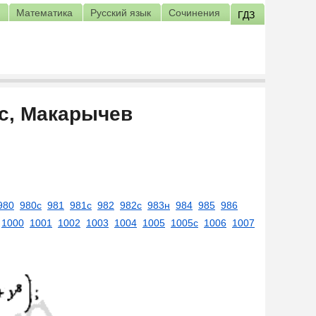
Математика
Русский язык
Сочинения
ГДЗ
сс, Макарычев
980
980с
981
981с
982
982с
983н
984
985
986
1000
1001
1002
1003
1004
1005
1005с
1006
1007