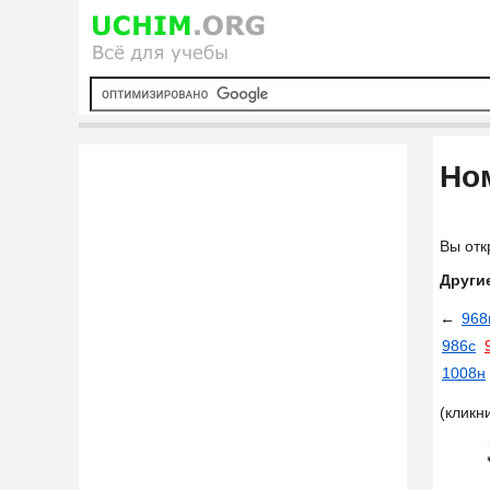
Ном
Вы отк
Други
←
968
986с
1008н
(кликн