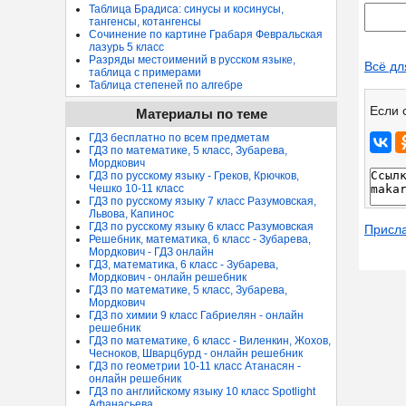
Таблица Брадиса: синусы и косинусы,
тангенсы, котангенсы
Сочинение по картине Грабаря Февральская
лазурь 5 класс
Разряды местоимений в русском языке,
Всё дл
таблица с примерами
Таблица степеней по алгебре
Если 
Материалы по теме
ГДЗ бесплатно по всем предметам
ГДЗ по математике, 5 класс, Зубарева,
Мордкович
ГДЗ по русскому языку - Греков, Крючков,
Чешко 10-11 класс
ГДЗ по русскому языку 7 класс Разумовская,
Львова, Капинос
ГДЗ по русскому языку 6 класс Разумовская
Присл
Решебник, математика, 6 класс - Зубарева,
Мордкович - ГДЗ онлайн
ГДЗ, математика, 6 класс - Зубарева,
Мордкович - онлайн решебник
ГДЗ по математике, 5 класс, Зубарева,
Мордкович
ГДЗ по химии 9 класс Габриелян - онлайн
решебник
ГДЗ по математике, 6 класс - Виленкин, Жохов,
Чесноков, Шварцбурд - онлайн решебник
ГДЗ по геометрии 10-11 класс Атанасян -
онлайн решебник
ГДЗ по английскому языку 10 класс Spotlight
Афанасьева