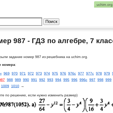
uchim.org
ер 987 - ГДЗ по алгебре, 7 кла
рыли задание номер 987 из решебника на uchim.org.
е номера
:
н
969
970
971
972
973
974
975
976
976с
977
977с
978
979
987
988
989
990
991
992
993
994
995
996
996с
997
998
999
1009
1010
→
ите по решению, если нужно изменить размер)