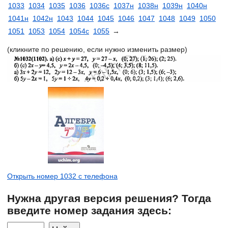
1033
1034
1035
1036
1036с
1037н
1038н
1039н
1040н
1041н
1042н
1043
1044
1045
1046
1047
1048
1049
1050
1051
1053
1054
1054с
1055
→
(кликните по решению, если нужно изменить размер)
Открыть номер 1032 с телефона
Нужна другая версия решения? Тогда
введите номер задания здесь: