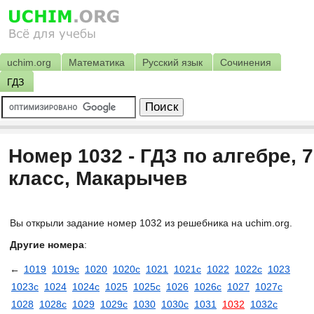
uchim.org
Математика
Русский язык
Сочинения
ГДЗ
Номер 1032 - ГДЗ по алгебре, 7
класс, Макарычев
Вы открыли задание номер 1032 из решебника на uchim.org.
Другие номера
:
←
1019
1019с
1020
1020с
1021
1021с
1022
1022с
1023
1023с
1024
1024с
1025
1025с
1026
1026с
1027
1027с
1028
1028с
1029
1029с
1030
1030с
1031
1032
1032с