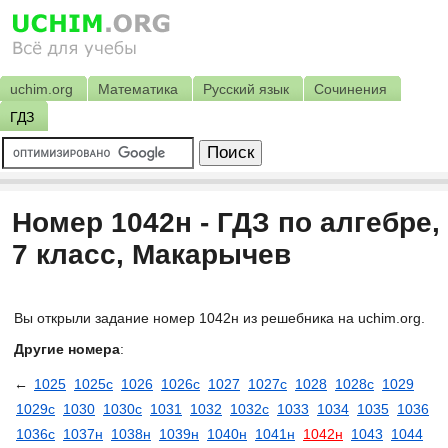
uchim.org
Математика
Русский язык
Сочинения
ГДЗ
Номер 1042н - ГДЗ по алгебре,
7 класс, Макарычев
Вы открыли задание номер 1042н из решебника на uchim.org.
Другие номера
:
←
1025
1025с
1026
1026с
1027
1027с
1028
1028с
1029
1029с
1030
1030с
1031
1032
1032с
1033
1034
1035
1036
1036с
1037н
1038н
1039н
1040н
1041н
1042н
1043
1044