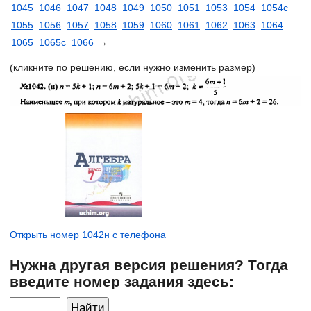
1045
1046
1047
1048
1049
1050
1051
1053
1054
1054с
1055
1056
1057
1058
1059
1060
1061
1062
1063
1064
1065
1065с
1066
→
(кликните по решению, если нужно изменить размер)
Открыть номер 1042н с телефона
Нужна другая версия решения? Тогда
введите номер задания здесь: