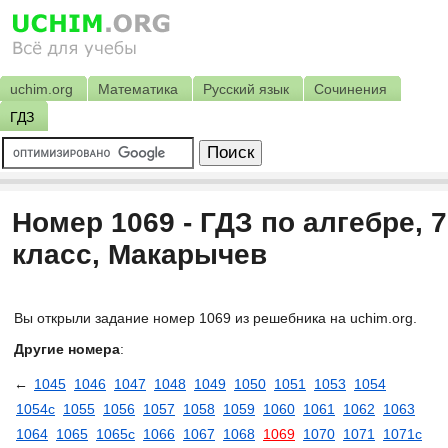
uchim.org
Математика
Русский язык
Сочинения
ГДЗ
Номер 1069 - ГДЗ по алгебре, 7
класс, Макарычев
Вы открыли задание номер 1069 из решебника на uchim.org.
Другие номера
:
←
1045
1046
1047
1048
1049
1050
1051
1053
1054
1054с
1055
1056
1057
1058
1059
1060
1061
1062
1063
1064
1065
1065с
1066
1067
1068
1069
1070
1071
1071с