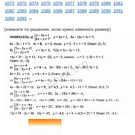
1072
1073
1074
1075
1076
1077
1078
1079
1080
1081
1082
1083
1084
1085
1086
1087
1088
1089
1090
1091
1092
1093
→
(кликните по решению, если нужно изменить размер)