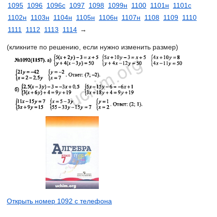
1095
1096
1096с
1097
1098
1099н
1100
1101н
1101с
1102н
1103н
1104н
1105н
1106н
1107н
1108
1109
1110
1111
1112
1113
1114
→
(кликните по решению, если нужно изменить размер)
Открыть номер 1092 с телефона