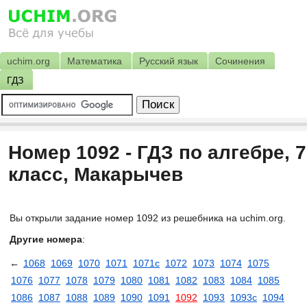
uchim.org
Математика
Русский язык
Сочинения
ГДЗ
Номер 1092 - ГДЗ по алгебре, 7
класс, Макарычев
Вы открыли задание номер 1092 из решебника на uchim.org.
Другие номера
:
←
1068
1069
1070
1071
1071с
1072
1073
1074
1075
1076
1077
1078
1079
1080
1081
1082
1083
1084
1085
1086
1087
1088
1089
1090
1091
1092
1093
1093с
1094