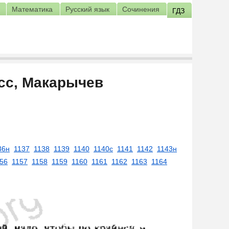
Математика
Русский язык
Сочинения
ГДЗ
асс, Макарычев
36н
1137
1138
1139
1140
1140с
1141
1142
1143н
56
1157
1158
1159
1160
1161
1162
1163
1164