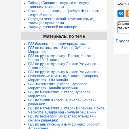
Если 
Таблица Брадиса: синусы и косинусы,
тангенсы, котангенсы
Сочинение по картине Грабаря Февральская
лазурь 5 класс
Разряды местоимений в русском языке,
таблица с примерами
Таблица степеней по алгебре
Материалы по теме
Присл
ГДЗ бесплатно по всем предметам
ГДЗ по математике, 5 класс, Зубарева,
Мордкович
ГДЗ по русскому языку - Греков, Крючков,
Чешко 10-11 класс
ГДЗ по русскому языку 7 класс Разумовская,
Львова, Капинос
ГДЗ по русскому языку 6 класс Разумовская
Решебник, математика, 6 класс - Зубарева,
Мордкович - ГДЗ онлайн
ГДЗ, математика, 6 класс - Зубарева,
Мордкович - онлайн решебник
ГДЗ по математике, 5 класс, Зубарева,
Мордкович
ГДЗ по химии 9 класс Габриелян - онлайн
решебник
ГДЗ по математике, 6 класс - Виленкин, Жохов,
Чесноков, Шварцбурд - онлайн решебник
ГДЗ по геометрии 10-11 класс Атанасян -
онлайн решебник
ГДЗ по английскому языку 10 класс Spotlight
Афанасьева