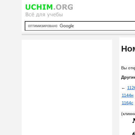
Ном
Вы отк
Други
←
112
1144н
1164с
(кликн