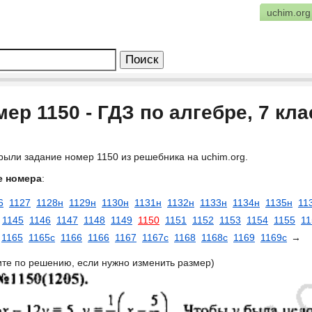
uchim.org
ер 1150 - ГДЗ по алгебре, 7 кл
рыли задание номер 1150 из решебника на uchim.org.
е номера
:
6
1127
1128н
1129н
1130н
1131н
1132н
1133н
1134н
1135н
11
1145
1146
1147
1148
1149
1150
1151
1152
1153
1154
1155
11
1165
1165с
1166
1166
1167
1167с
1168
1168с
1169
1169с
→
ите по решению, если нужно изменить размер)