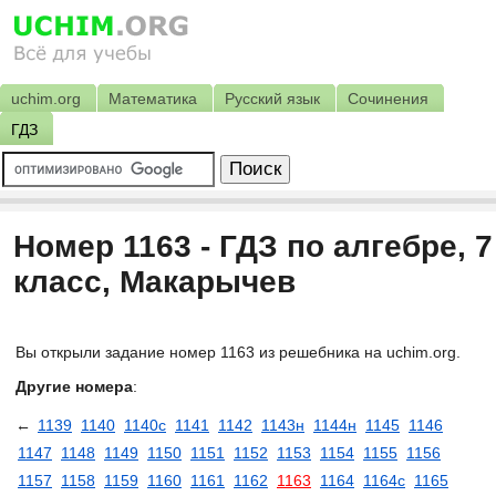
uchim.org
Математика
Русский язык
Сочинения
ГДЗ
Номер 1163 - ГДЗ по алгебре, 7
класс, Макарычев
Вы открыли задание номер 1163 из решебника на uchim.org.
Другие номера
:
←
1139
1140
1140с
1141
1142
1143н
1144н
1145
1146
1147
1148
1149
1150
1151
1152
1153
1154
1155
1156
1157
1158
1159
1160
1161
1162
1163
1164
1164с
1165