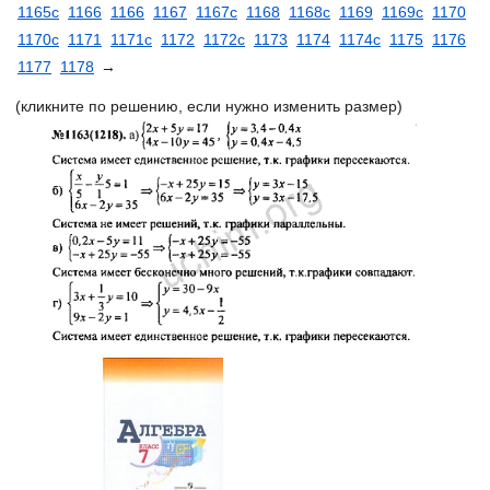
1165с
1166
1166
1167
1167с
1168
1168с
1169
1169с
1170
1170с
1171
1171с
1172
1172с
1173
1174
1174с
1175
1176
1177
1178
→
(кликните по решению, если нужно изменить размер)