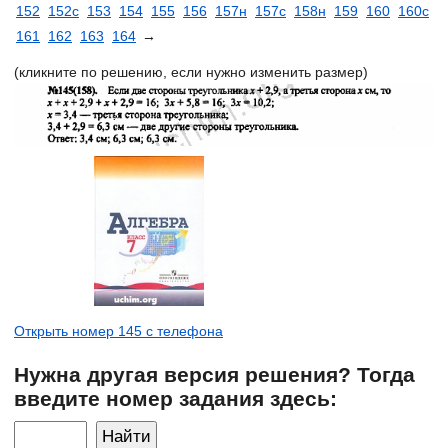
152
152с
153
154
155
156
157н
157с
158н
159
160
160с
161
162
163
164
→
(кликните по решению, если нужно изменить размер)
Открыть номер 145 с телефона
Нужна другая версия решения? Тогда
введите номер задания здесь: