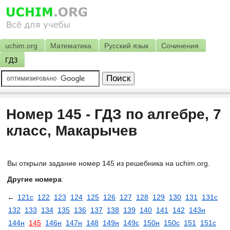
uchim.org
Математика
Русский язык
Сочинения
ГДЗ
Номер 145 - ГДЗ по алгебре, 7
класс, Макарычев
Вы открыли задание номер 145 из решебника на uchim.org.
Другие номера
:
←
121с
122
123
124
125
126
127
128
129
130
131
131с
132
133
134
135
136
137
138
139
140
141
142
143н
144н
145
146н
147н
148
149н
149с
150н
150с
151
151с