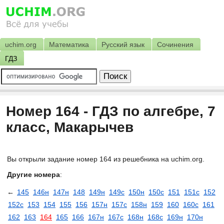
uchim.org
Математика
Русский язык
Сочинения
ГДЗ
Номер 164 - ГДЗ по алгебре, 7
класс, Макарычев
Вы открыли задание номер 164 из решебника на uchim.org.
Другие номера
:
←
145
146н
147н
148
149н
149с
150н
150с
151
151с
152
152с
153
154
155
156
157н
157с
158н
159
160
160с
161
162
163
164
165
166
167н
167с
168н
168с
169н
170н