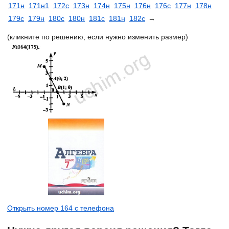
171н
171н1
172с
173н
174н
175н
176н
176с
177н
178н
179c
179н
180c
180н
181c
181н
182c
→
(кликните по решению, если нужно изменить размер)
Открыть номер 164 с телефона