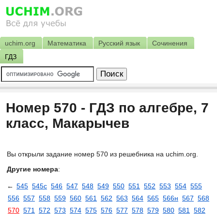
uchim.org
Математика
Русский язык
Сочинения
ГДЗ
Номер 570 - ГДЗ по алгебре, 7
класс, Макарычев
Вы открыли задание номер 570 из решебника на uchim.org.
Другие номера
:
←
545
545с
546
547
548
549
550
551
552
553
554
555
556
557
558
559
560
561
562
563
564
565
566н
567
568
570
571
572
573
574
575
576
577
578
579
580
581
582