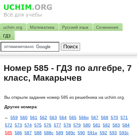
uchim.org
Математика
Русский язык
Сочинения
ГДЗ
Номер 585 - ГДЗ по алгебре, 7
класс, Макарычев
Вы открыли задание номер 585 из решебника на uchim.org.
Другие номера
:
←
559
560
561
562
563
564
565
566н
567
568
570
571
572
573
574
575
576
577
578
579
580
581
582
583
584
585
586
587
588
588с
589
589с
590
591н
592
593
593с