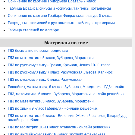
Сочинение по картине Григорьева Вратарь 7 класс
Таблица Брадиса: синусы и косинусы, тангенсы, котангенсы
Сочинение по картине Грабаря Февральская лазурь 5 класс
Разряды местоимений в русском языке, таблица с примерами
Таблица степеней по алгебре
Материалы по теме
ГДЗ бесплатно по всем предметам
ГДЗ по математике, 5 класс, Зубарева, Мордкович
ГДЗ по русскому языку - Греков, Крючков, Чешко 10-11 класс
ГДЗ по русскому языку 7 класс Разумовская, Львова, Капинос
ГДЗ по русскому языку 6 класс Разумовская
Решебник, математика, 6 класс - Зубарева, Мордкович - ГДЗ онлайн
ГДЗ, математика, 6 класс - Зубарева, Мордкович - онлайн решебник
ГДЗ по математике, 5 класс, Зубарева, Мордкович
ГДЗ по химии 9 класс Габриелян - онлайн решебник
ГДЗ по математике, 6 класс - Виленкин, Жохов, Чесноков, Шварцбурд -
онлайн решебник
ГДЗ по геометрии 10-11 класс Атанасян - онлайн решебник
ГДЗ по английскому языку 10 класс Spotlight Афанасьева