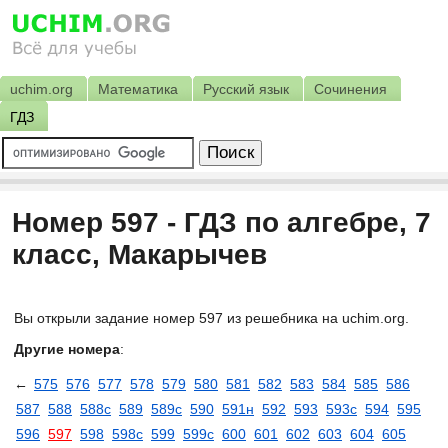
uchim.org
Математика
Русский язык
Сочинения
ГДЗ
Номер 597 - ГДЗ по алгебре, 7
класс, Макарычев
Вы открыли задание номер 597 из решебника на uchim.org.
Другие номера
:
←
575
576
577
578
579
580
581
582
583
584
585
586
587
588
588с
589
589с
590
591н
592
593
593с
594
595
596
597
598
598с
599
599с
600
601
602
603
604
605