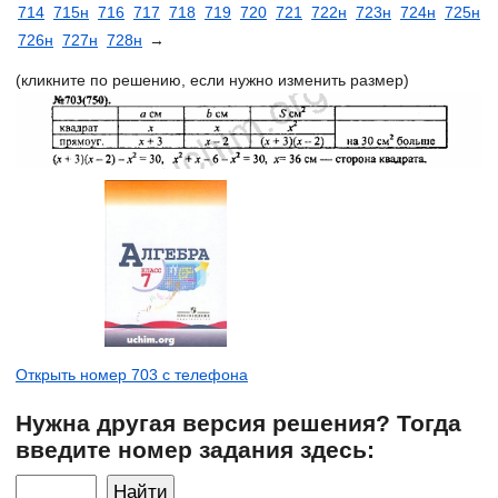
714
715н
716
717
718
719
720
721
722н
723н
724н
725н
726н
727н
728н
→
(кликните по решению, если нужно изменить размер)
Открыть номер 703 с телефона
Нужна другая версия решения? Тогда
введите номер задания здесь: