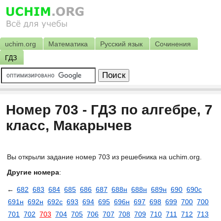
uchim.org
Математика
Русский язык
Сочинения
ГДЗ
Номер 703 - ГДЗ по алгебре, 7
класс, Макарычев
Вы открыли задание номер 703 из решебника на uchim.org.
Другие номера
:
←
682
683
684
685
686
687
688н
688н
689н
690
690с
691н
692н
692с
693
694
695
696н
697
698
699
700
700
701
702
703
704
705
706
707
708
709
710
711
712
713