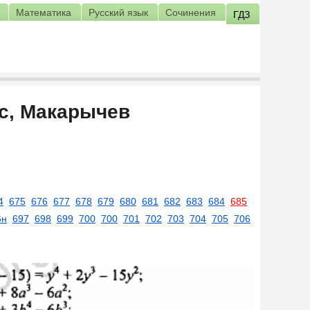
Математика
Русский язык
Сочинения
ГДЗ
сс, Макарычев
4
675
676
677
678
679
680
681
682
683
684
685
6н
697
698
699
700
700
701
702
703
704
705
706