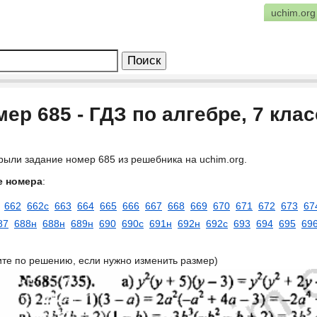
uchim.org
ер 685 - ГДЗ по алгебре, 7 кла
рыли задание номер 685 из решебника на uchim.org.
е номера
:
662
662с
663
664
665
666
667
668
669
670
671
672
673
67
87
688н
688н
689н
690
690с
691н
692н
692с
693
694
695
69
ите по решению, если нужно изменить размер)