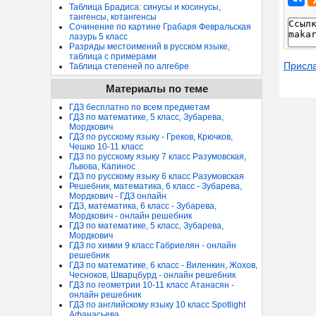
Таблица Брадиса: синусы и косинусы,
тангенсы, котангенсы
Сочинение по картине Грабаря Февральская
лазурь 5 класс
Разряды местоимений в русском языке,
таблица с примерами
Присл
Таблица степеней по алгебре
Материалы по теме
ГДЗ бесплатно по всем предметам
ГДЗ по математике, 5 класс, Зубарева,
Мордкович
ГДЗ по русскому языку - Греков, Крючков,
Чешко 10-11 класс
ГДЗ по русскому языку 7 класс Разумовская,
Львова, Капинос
ГДЗ по русскому языку 6 класс Разумовская
Решебник, математика, 6 класс - Зубарева,
Мордкович - ГДЗ онлайн
ГДЗ, математика, 6 класс - Зубарева,
Мордкович - онлайн решебник
ГДЗ по математике, 5 класс, Зубарева,
Мордкович
ГДЗ по химии 9 класс Габриелян - онлайн
решебник
ГДЗ по математике, 6 класс - Виленкин, Жохов,
Чесноков, Шварцбурд - онлайн решебник
ГДЗ по геометрии 10-11 класс Атанасян -
онлайн решебник
ГДЗ по английскому языку 10 класс Spotlight
Афанасьева