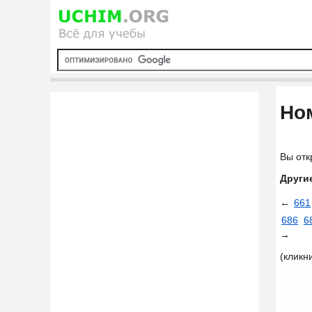
Ном
Вы отк
Други
←
661
686
6
→
(кликн