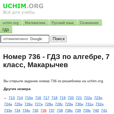
uchim.org
Математика
Русский язык
Сочинения
ГДЗ
Номер 736 - ГДЗ по алгебре, 7
класс, Макарычев
Вы открыли задание номер 736 из решебника на uchim.org.
Другие номера
:
←
713
714
715н
716
717
718
719
720
721
722н
723н
724н
725н
726н
727н
728н
728с
729н
730н
731н
732н
733н
734
734c
735
736
737
738
738с
739
739с
740
741